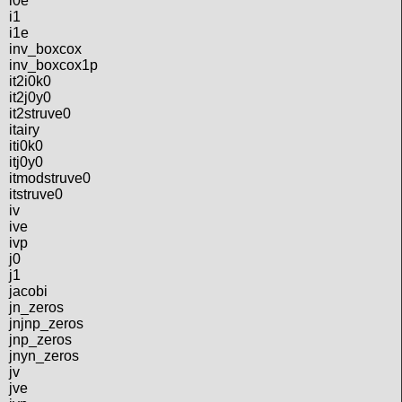
i0e
i1
i1e
inv_boxcox
inv_boxcox1p
it2i0k0
it2j0y0
it2struve0
itairy
iti0k0
itj0y0
itmodstruve0
itstruve0
iv
ive
ivp
j0
j1
jacobi
jn_zeros
jnjnp_zeros
jnp_zeros
jnyn_zeros
jv
jve