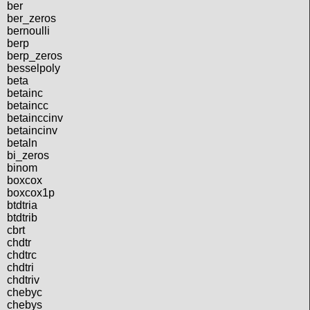
ber
ber_zeros
bernoulli
berp
berp_zeros
besselpoly
beta
betainc
betaincc
betainccinv
betaincinv
betaln
bi_zeros
binom
boxcox
boxcox1p
btdtria
btdtrib
cbrt
chdtr
chdtrc
chdtri
chdtriv
chebyc
chebys