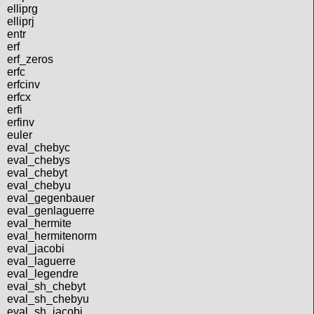
elliprg
elliprj
entr
erf
erf_zeros
erfc
erfcinv
erfcx
erfi
erfinv
euler
eval_chebyc
eval_chebys
eval_chebyt
eval_chebyu
eval_gegenbauer
eval_genlaguerre
eval_hermite
eval_hermitenorm
eval_jacobi
eval_laguerre
eval_legendre
eval_sh_chebyt
eval_sh_chebyu
eval_sh_jacobi