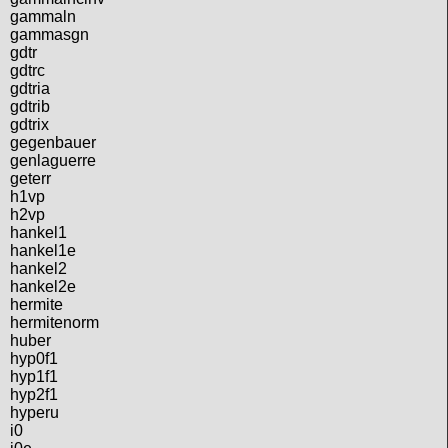
gammaln
gammasgn
gdtr
gdtrc
gdtria
gdtrib
gdtrix
gegenbauer
genlaguerre
geterr
h1vp
h2vp
hankel1
hankel1e
hankel2
hankel2e
hermite
hermitenorm
huber
hyp0f1
hyp1f1
hyp2f1
hyperu
i0