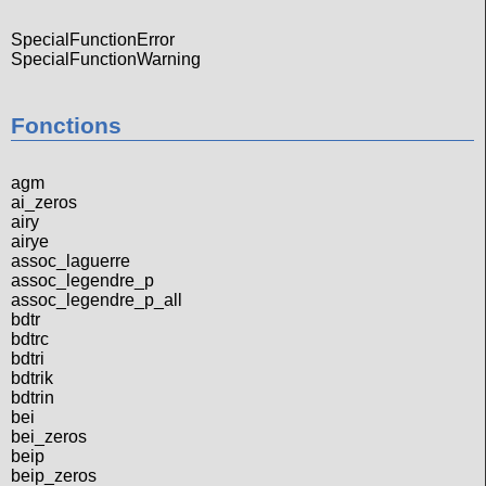
SpecialFunctionError
SpecialFunctionWarning
Fonctions
agm
ai_zeros
airy
airye
assoc_laguerre
assoc_legendre_p
assoc_legendre_p_all
bdtr
bdtrc
bdtri
bdtrik
bdtrin
bei
bei_zeros
beip
beip_zeros