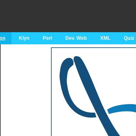
on
Klyn
Perl
Dev. Web
XML
Quiz