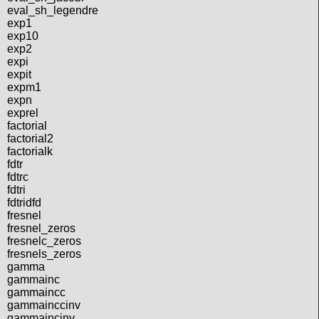
eval_sh_legendre
exp1
exp10
exp2
expi
expit
expm1
expn
exprel
factorial
factorial2
factorialk
fdtr
fdtrc
fdtri
fdtridfd
fresnel
fresnel_zeros
fresnelc_zeros
fresnels_zeros
gamma
gammainc
gammaincc
gammainccinv
gammaincinv