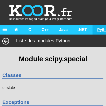
C
C++
Java
.NET
Pyth
Liste des modules Python
Module scipy.special
Classes
errstate
Exceptions