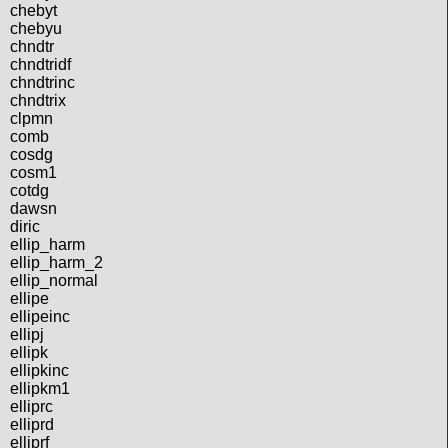
chebyt
chebyu
chndtr
chndtridf
chndtrinc
chndtrix
clpmn
comb
cosdg
cosm1
cotdg
dawsn
diric
ellip_harm
ellip_harm_2
ellip_normal
ellipe
ellipeinc
ellipj
ellipk
ellipkinc
ellipkm1
elliprc
elliprd
elliprf