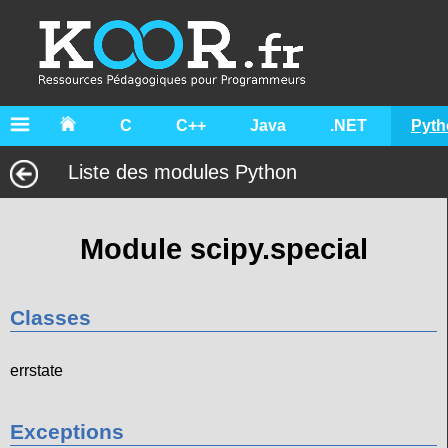
C
C++
Java
.NET
Pyth
Liste des modules Python
Module scipy.special
Classes
errstate
Exceptions