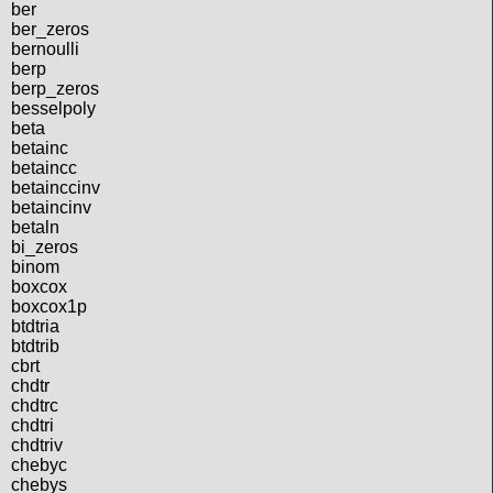
ber
ber_zeros
bernoulli
berp
berp_zeros
besselpoly
beta
betainc
betaincc
betainccinv
betaincinv
betaln
bi_zeros
binom
boxcox
boxcox1p
btdtria
btdtrib
cbrt
chdtr
chdtrc
chdtri
chdtriv
chebyc
chebys