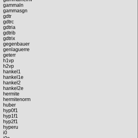
gammaln
gammasgn
gdtr
gdtrc
gdtria
gdtrib
gdtrix
gegenbauer
genlaguerre
geterr
h1vp
h2vp
hankel1
hankel1e
hankel2
hankel2e
hermite
hermitenorm
huber
hyp0f1
hyp1f1
hyp2f1
hyperu
i0