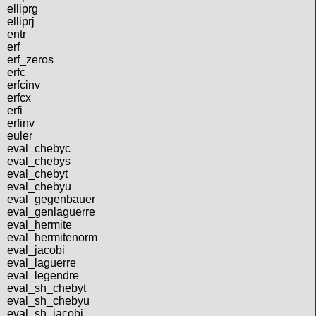
elliprg
elliprj
entr
erf
erf_zeros
erfc
erfcinv
erfcx
erfi
erfinv
euler
eval_chebyc
eval_chebys
eval_chebyt
eval_chebyu
eval_gegenbauer
eval_genlaguerre
eval_hermite
eval_hermitenorm
eval_jacobi
eval_laguerre
eval_legendre
eval_sh_chebyt
eval_sh_chebyu
eval_sh_jacobi