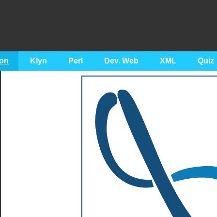
on
Klyn
Perl
Dev. Web
XML
Quiz