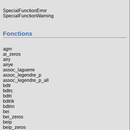
SpecialFunctionError
SpecialFunctionWarning
Fonctions
agm
ai_zeros
airy
airye
assoc_laguerre
assoc_legendre_p
assoc_legendre_p_all
bdtr
bdtrc
bdtri
bdtrik
bdtrin
bei
bei_zeros
beip
beip_zeros