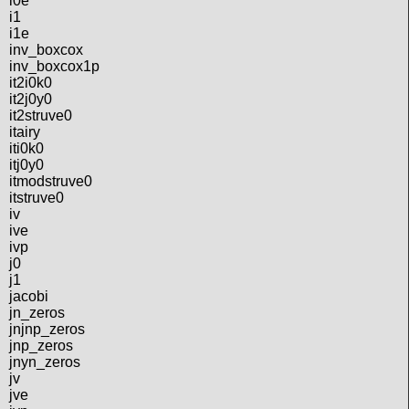
i0e
i1
i1e
inv_boxcox
inv_boxcox1p
it2i0k0
it2j0y0
it2struve0
itairy
iti0k0
itj0y0
itmodstruve0
itstruve0
iv
ive
ivp
j0
j1
jacobi
jn_zeros
jnjnp_zeros
jnp_zeros
jnyn_zeros
jv
jve