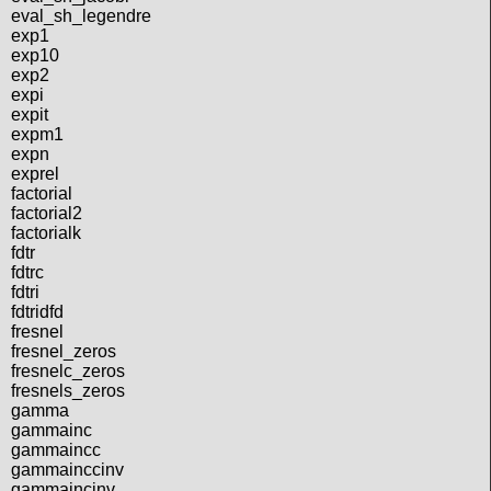
eval_sh_legendre
exp1
exp10
exp2
expi
expit
expm1
expn
exprel
factorial
factorial2
factorialk
fdtr
fdtrc
fdtri
fdtridfd
fresnel
fresnel_zeros
fresnelc_zeros
fresnels_zeros
gamma
gammainc
gammaincc
gammainccinv
gammaincinv