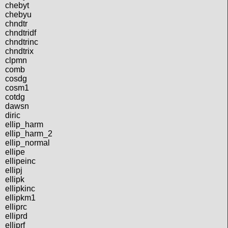
chebyt
chebyu
chndtr
chndtridf
chndtrinc
chndtrix
clpmn
comb
cosdg
cosm1
cotdg
dawsn
diric
ellip_harm
ellip_harm_2
ellip_normal
ellipe
ellipeinc
ellipj
ellipk
ellipkinc
ellipkm1
elliprc
elliprd
elliprf