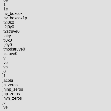
i0e
i1
i1e
inv_boxcox
inv_boxcox1p
it2i0k0
it2j0y0
it2struve0
itairy
iti0k0
itj0y0
itmodstruve0
itstruve0
iv
ive
ivp
j0
j1
jacobi
jn_zeros
jnjnp_zeros
jnp_zeros
jnyn_zeros
jv
jve