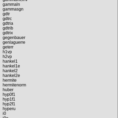
gammaln
gammasgn
gdtr
gdtrc
gdtria
gdtrib
gdtrix
gegenbauer
genlaguerre
geterr
h1vp
h2vp
hankel1
hankel1e
hankel2
hankel2e
hermite
hermitenorm
huber
hyp0f1
hyp1f1
hyp2f1
hyperu
i0