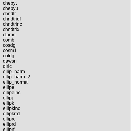
chebyt
chebyu
chndtr
chndtridf
chndtrinc
chndtrix
clpmn
comb
cosdg
cosm1
cotdg
dawsn
diric
ellip_harm
ellip_harm_2
ellip_normal
ellipe
ellipeinc
ellipj
ellipk
ellipkinc
ellipkm1
elliprc
elliprd
elliprf