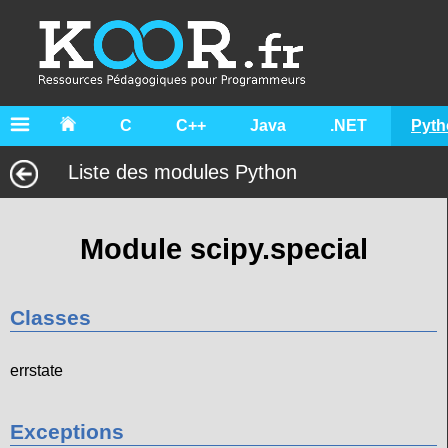
C
C++
Java
.NET
Pyth
Liste des modules Python
Module scipy.special
Classes
errstate
Exceptions