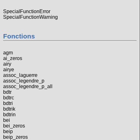
SpecialFunctionError
SpecialFunctionWarning
Fonctions
agm
ai_zeros
airy
airye
assoc_laguerre
assoc_legendre_p
assoc_legendre_p_all
bdtr
bdtrc
bdtri
bdtrik
bdtrin
bei
bei_zeros
beip
beip_zeros