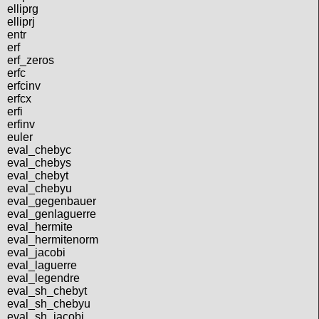
elliprg
elliprj
entr
erf
erf_zeros
erfc
erfcinv
erfcx
erfi
erfinv
euler
eval_chebyc
eval_chebys
eval_chebyt
eval_chebyu
eval_gegenbauer
eval_genlaguerre
eval_hermite
eval_hermitenorm
eval_jacobi
eval_laguerre
eval_legendre
eval_sh_chebyt
eval_sh_chebyu
eval_sh_jacobi