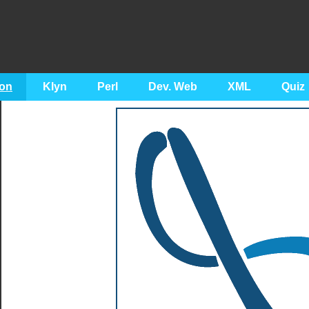
on
Klyn
Perl
Dev. Web
XML
Quiz