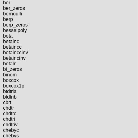
ber
ber_zeros
bernoulli
berp
berp_zeros
besselpoly
beta
betainc
betaincc
betainccinv
betaincinv
betaln
bi_zeros
binom
boxcox
boxcox1p
btdtria
btdtrib
cbrt
chdtr
chdtrc
chdtri
chdtriv
chebyc
chebys