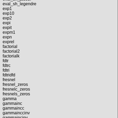
eval_sh_legendre
exp1
exp10
exp2
expi
expit
expm1
expn
exprel
factorial
factorial2
factorialk
fdtr
fdtrc
fdtri
fdtridfd
fresnel
fresnel_zeros
fresnelc_zeros
fresnels_zeros
gamma
gammainc
gammaincc
gammainccinv
gammaincinv