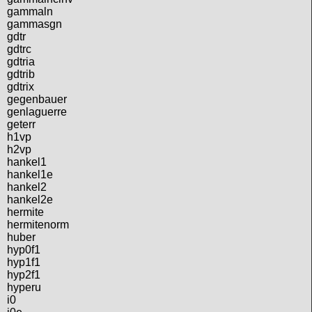
gammaln
gammasgn
gdtr
gdtrc
gdtria
gdtrib
gdtrix
gegenbauer
genlaguerre
geterr
h1vp
h2vp
hankel1
hankel1e
hankel2
hankel2e
hermite
hermitenorm
huber
hyp0f1
hyp1f1
hyp2f1
hyperu
i0