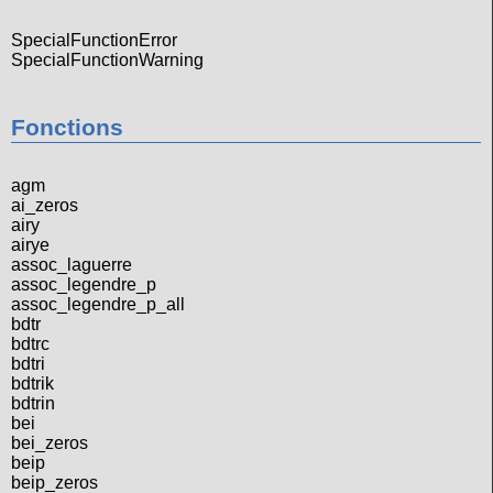
SpecialFunctionError
SpecialFunctionWarning
Fonctions
agm
ai_zeros
airy
airye
assoc_laguerre
assoc_legendre_p
assoc_legendre_p_all
bdtr
bdtrc
bdtri
bdtrik
bdtrin
bei
bei_zeros
beip
beip_zeros