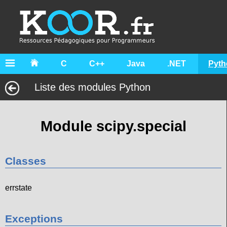
C
C++
Java
.NET
Pyth
Liste des modules Python
Module scipy.special
Classes
errstate
Exceptions