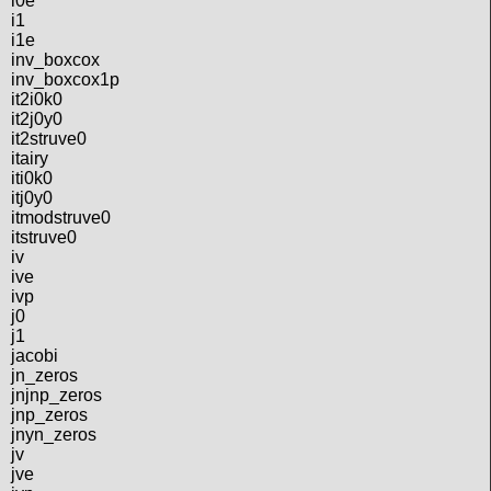
i0e
i1
i1e
inv_boxcox
inv_boxcox1p
it2i0k0
it2j0y0
it2struve0
itairy
iti0k0
itj0y0
itmodstruve0
itstruve0
iv
ive
ivp
j0
j1
jacobi
jn_zeros
jnjnp_zeros
jnp_zeros
jnyn_zeros
jv
jve