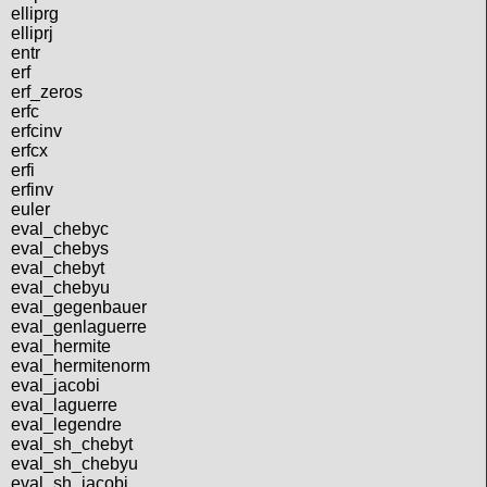
elliprg
elliprj
entr
erf
erf_zeros
erfc
erfcinv
erfcx
erfi
erfinv
euler
eval_chebyc
eval_chebys
eval_chebyt
eval_chebyu
eval_gegenbauer
eval_genlaguerre
eval_hermite
eval_hermitenorm
eval_jacobi
eval_laguerre
eval_legendre
eval_sh_chebyt
eval_sh_chebyu
eval_sh_jacobi