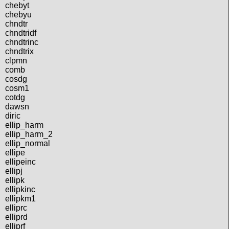
chebyt
chebyu
chndtr
chndtridf
chndtrinc
chndtrix
clpmn
comb
cosdg
cosm1
cotdg
dawsn
diric
ellip_harm
ellip_harm_2
ellip_normal
ellipe
ellipeinc
ellipj
ellipk
ellipkinc
ellipkm1
elliprc
elliprd
elliprf