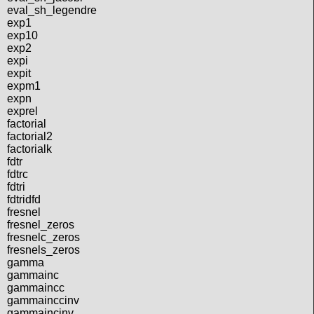
eval_sh_legendre
exp1
exp10
exp2
expi
expit
expm1
expn
exprel
factorial
factorial2
factorialk
fdtr
fdtrc
fdtri
fdtridfd
fresnel
fresnel_zeros
fresnelc_zeros
fresnels_zeros
gamma
gammainc
gammaincc
gammainccinv
gammaincinv