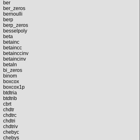
ber
ber_zeros
bernoulli
berp
berp_zeros
besselpoly
beta
betainc
betaincc
betainccinv
betaincinv
betaln
bi_zeros
binom
boxcox
boxcox1p
btdtria
btdtrib
cbrt
chdtr
chdtrc
chdtri
chdtriv
chebyc
chebys