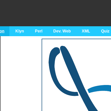
on
Klyn
Perl
Dev. Web
XML
Quiz