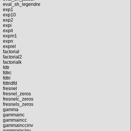
eval_sh_legendre
exp1
exp10
exp2
expi
expit
expm1
expn
exprel
factorial
factorial2
factorialk
fdtr
fdtrc
fdtri
fdtridfd
fresnel
fresnel_zeros
fresnelc_zeros
fresnels_zeros
gamma
gammainc
gammaincc
gammainccinv
gammaincinv