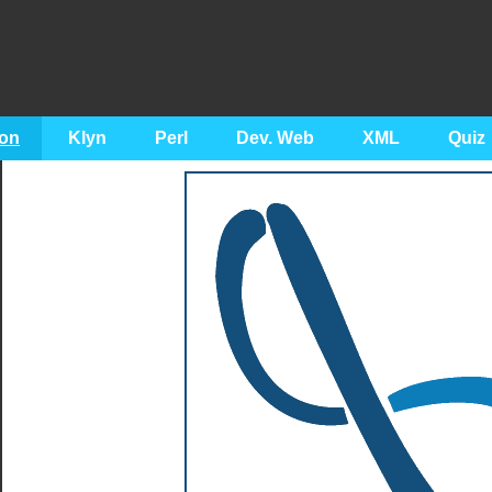
on
Klyn
Perl
Dev. Web
XML
Quiz