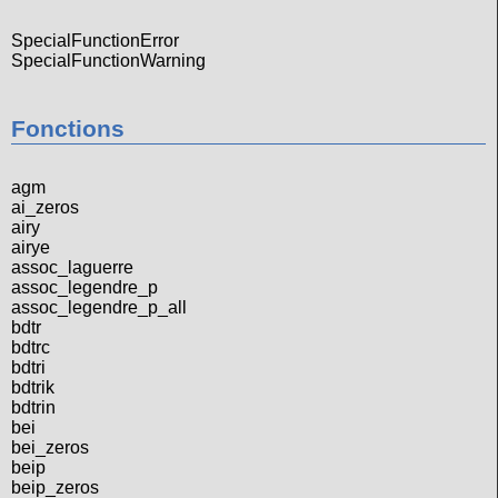
SpecialFunctionError
SpecialFunctionWarning
Fonctions
agm
ai_zeros
airy
airye
assoc_laguerre
assoc_legendre_p
assoc_legendre_p_all
bdtr
bdtrc
bdtri
bdtrik
bdtrin
bei
bei_zeros
beip
beip_zeros