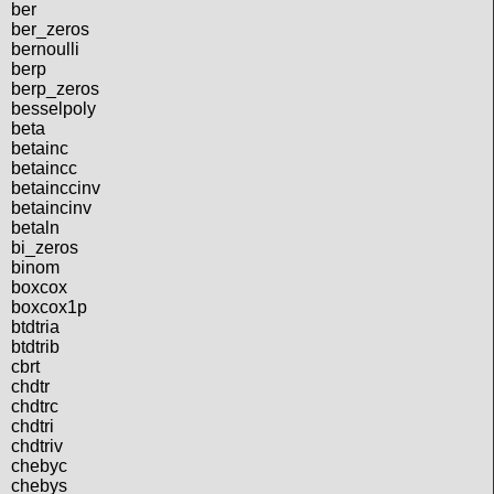
ber
ber_zeros
bernoulli
berp
berp_zeros
besselpoly
beta
betainc
betaincc
betainccinv
betaincinv
betaln
bi_zeros
binom
boxcox
boxcox1p
btdtria
btdtrib
cbrt
chdtr
chdtrc
chdtri
chdtriv
chebyc
chebys