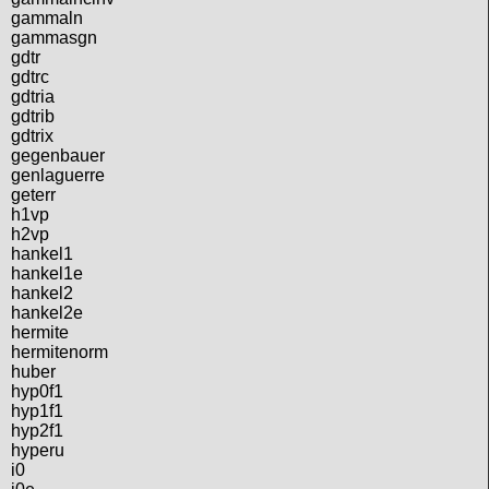
gammaln
gammasgn
gdtr
gdtrc
gdtria
gdtrib
gdtrix
gegenbauer
genlaguerre
geterr
h1vp
h2vp
hankel1
hankel1e
hankel2
hankel2e
hermite
hermitenorm
huber
hyp0f1
hyp1f1
hyp2f1
hyperu
i0