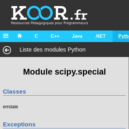
C
C++
Java
.NET
Pyth
Liste des modules Python
Module scipy.special
Classes
errstate
Exceptions