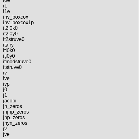
i0e
i1
i1e
inv_boxcox
inv_boxcox1p
it2i0k0
it2j0y0
it2struve0
itairy
iti0k0
itj0y0
itmodstruve0
itstruve0
iv
ive
ivp
j0
j1
jacobi
jn_zeros
jnjnp_zeros
jnp_zeros
jnyn_zeros
jv
jve