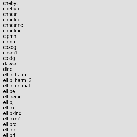
chebyt
chebyu
chndtr
chndtridf
chndtrinc
chndtrix
clpmn
comb
cosdg
cosm1
cotdg
dawsn
diric
ellip_harm
ellip_harm_2
ellip_normal
ellipe
ellipeinc
ellipj
ellipk
ellipkinc
ellipkm1
elliprc
elliprd
elliprf