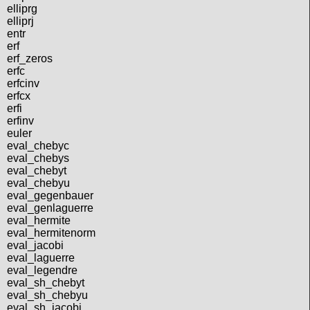
elliprg
elliprj
entr
erf
erf_zeros
erfc
erfcinv
erfcx
erfi
erfinv
euler
eval_chebyc
eval_chebys
eval_chebyt
eval_chebyu
eval_gegenbauer
eval_genlaguerre
eval_hermite
eval_hermitenorm
eval_jacobi
eval_laguerre
eval_legendre
eval_sh_chebyt
eval_sh_chebyu
eval_sh_jacobi