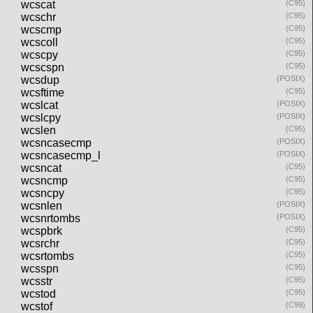
wcscat
(C95)
wcschr
(C95)
wcscmp
(C95)
wcscoll
(C95)
wcscpy
(C95)
wcscspn
(C95)
wcsdup
(POSIX)
wcsftime
(C95)
wcslcat
(POSIX)
wcslcpy
(POSIX)
wcslen
(C95)
wcsncasecmp
(POSIX)
wcsncasecmp_l
(POSIX)
wcsncat
(C95)
wcsncmp
(C95)
wcsncpy
(C95)
wcsnlen
(POSIX)
wcsnrtombs
(POSIX)
wcspbrk
(C95)
wcsrchr
(C95)
wcsrtombs
(C95)
wcsspn
(C95)
wcsstr
(C95)
wcstod
(C95)
wcstof
(C99)