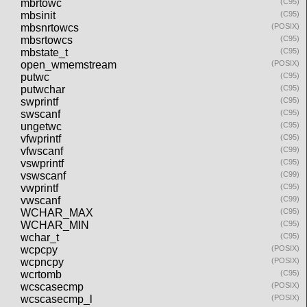
mbrtowc
(C95)
mbsinit
(C95)
mbsnrtowcs
(POSIX)
mbsrtowcs
(C95)
mbstate_t
(C95)
open_wmemstream
(POSIX)
putwc
(C95)
putwchar
(C95)
swprintf
(C95)
swscanf
(C95)
ungetwc
(C95)
vfwprintf
(C95)
vfwscanf
(C99)
vswprintf
(C95)
vswscanf
(C99)
vwprintf
(C95)
vwscanf
(C99)
WCHAR_MAX
(C95)
WCHAR_MIN
(C95)
wchar_t
(C95)
wcpcpy
(POSIX)
wcpncpy
(POSIX)
wcrtomb
(C95)
wcscasecmp
(POSIX)
wcscasecmp_l
(POSIX)