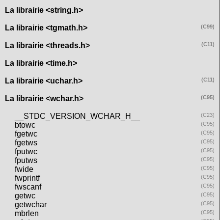
La librairie <string.h>
La librairie <tgmath.h>
(C99)
La librairie <threads.h>
(C11)
La librairie <time.h>
La librairie <uchar.h>
(C11)
La librairie <wchar.h>
(C95)
__STDC_VERSION_WCHAR_H__
(C23)
btowc
(C95)
fgetwc
(C95)
fgetws
(C95)
fputwc
(C95)
fputws
(C95)
fwide
(C95)
fwprintf
(C95)
fwscanf
(C95)
getwc
(C95)
getwchar
(C95)
mbrlen
(C95)