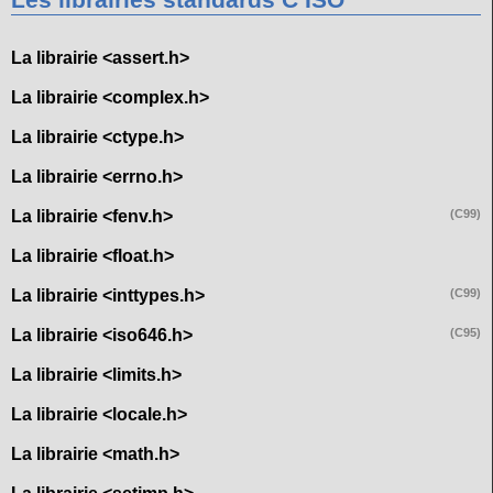
Les librairies standards C ISO
La librairie <assert.h>
La librairie <complex.h>
La librairie <ctype.h>
La librairie <errno.h>
La librairie <fenv.h>
(C99)
La librairie <float.h>
La librairie <inttypes.h>
(C99)
La librairie <iso646.h>
(C95)
La librairie <limits.h>
La librairie <locale.h>
La librairie <math.h>