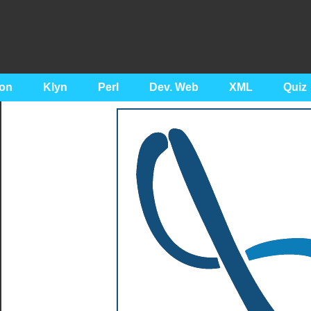
on
Klyn
Perl
Dev. Web
XML
Quiz