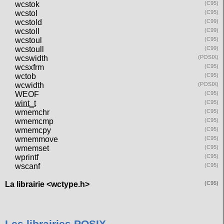
wcstok
(C95)
wcstol
(C95)
wcstold
(C99)
wcstoll
(C99)
wcstoul
(C95)
wcstoull
(C99)
wcswidth
(POSIX)
wcsxfrm
(C95)
wctob
(C95)
wcwidth
(POSIX)
WEOF
(C95)
wint_t
(C95)
wmemchr
(C95)
wmemcmp
(C95)
wmemcpy
(C95)
wmemmove
(C95)
wmemset
(C95)
wprintf
(C95)
wscanf
(C95)
La librairie <wctype.h>
(C95)