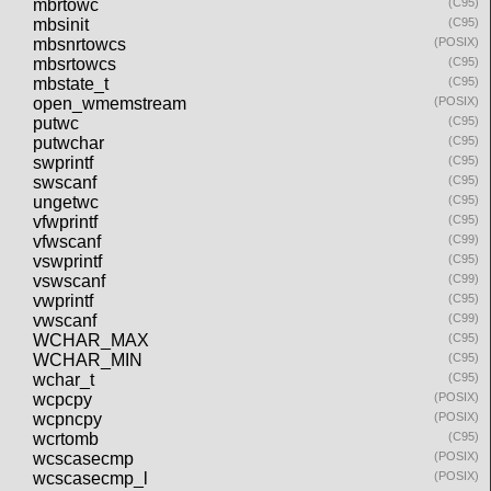
mbrtowc
(C95)
mbsinit
(C95)
mbsnrtowcs
(POSIX)
mbsrtowcs
(C95)
mbstate_t
(C95)
open_wmemstream
(POSIX)
putwc
(C95)
putwchar
(C95)
swprintf
(C95)
swscanf
(C95)
ungetwc
(C95)
vfwprintf
(C95)
vfwscanf
(C99)
vswprintf
(C95)
vswscanf
(C99)
vwprintf
(C95)
vwscanf
(C99)
WCHAR_MAX
(C95)
WCHAR_MIN
(C95)
wchar_t
(C95)
wcpcpy
(POSIX)
wcpncpy
(POSIX)
wcrtomb
(C95)
wcscasecmp
(POSIX)
wcscasecmp_l
(POSIX)