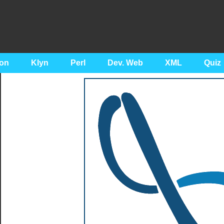
on
Klyn
Perl
Dev. Web
XML
Quiz