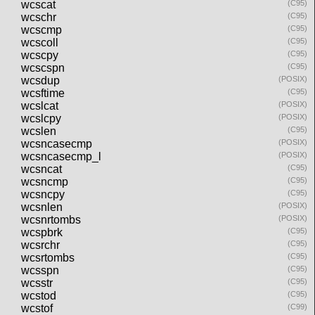
wcscat
(C95)
wcschr
(C95)
wcscmp
(C95)
wcscoll
(C95)
wcscpy
(C95)
wcscspn
(C95)
wcsdup
(POSIX)
wcsftime
(C95)
wcslcat
(POSIX)
wcslcpy
(POSIX)
wcslen
(C95)
wcsncasecmp
(POSIX)
wcsncasecmp_l
(POSIX)
wcsncat
(C95)
wcsncmp
(C95)
wcsncpy
(C95)
wcsnlen
(POSIX)
wcsnrtombs
(POSIX)
wcspbrk
(C95)
wcsrchr
(C95)
wcsrtombs
(C95)
wcsspn
(C95)
wcsstr
(C95)
wcstod
(C95)
wcstof
(C99)