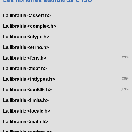
Les librairies standards C ISO
La librairie <assert.h>
La librairie <complex.h>
La librairie <ctype.h>
La librairie <errno.h>
La librairie <fenv.h>
(C99)
La librairie <float.h>
La librairie <inttypes.h>
(C99)
La librairie <iso646.h>
(C95)
La librairie <limits.h>
La librairie <locale.h>
La librairie <math.h>