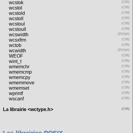
wcstok
(C95)
wcstol
(C95)
wcstold
(C99)
wcstoll
(C99)
wcstoul
(C95)
wcstoull
(C99)
wcswidth
(POSIX)
wcsxfrm
(C95)
wctob
(C95)
wcwidth
(POSIX)
WEOF
(C95)
wint_t
(C95)
wmemchr
(C95)
wmemcmp
(C95)
wmemcpy
(C95)
wmemmove
(C95)
wmemset
(C95)
wprintf
(C95)
wscanf
(C95)
La librairie <wctype.h>
(C95)