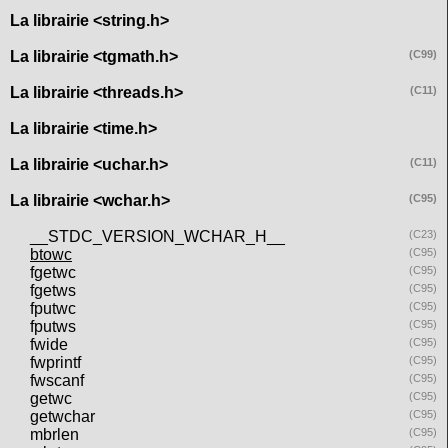
La librairie <string.h>
La librairie <tgmath.h>
(C99)
La librairie <threads.h>
(C11)
La librairie <time.h>
La librairie <uchar.h>
(C11)
La librairie <wchar.h>
(C95)
__STDC_VERSION_WCHAR_H__
(C23)
btowc
(C95)
fgetwc
(C95)
fgetws
(C95)
fputwc
(C95)
fputws
(C95)
fwide
(C95)
fwprintf
(C95)
fwscanf
(C95)
getwc
(C95)
getwchar
(C95)
mbrlen
(C95)