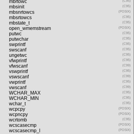
mbrtowc
(C95)
mbsinit
(C95)
mbsnrtowcs
(POSIX)
mbsrtowcs
(C95)
mbstate_t
(C95)
open_wmemstream
(POSIX)
putwc
(C95)
putwchar
(C95)
swprintf
(C95)
swscanf
(C95)
ungetwc
(C95)
vfwprintf
(C95)
vfwscanf
(C99)
vswprintf
(C95)
vswscanf
(C99)
vwprintf
(C95)
vwscanf
(C99)
WCHAR_MAX
(C95)
WCHAR_MIN
(C95)
wchar_t
(C95)
wcpcpy
(POSIX)
wcpncpy
(POSIX)
wcrtomb
(C95)
wcscasecmp
(POSIX)
wcscasecmp_l
(POSIX)