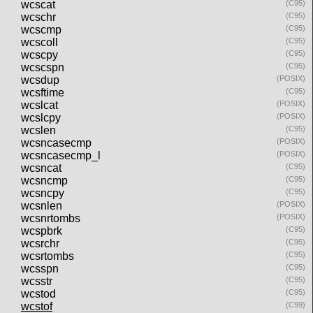
wcscat
(C95)
wcschr
(C95)
wcscmp
(C95)
wcscoll
(C95)
wcscpy
(C95)
wcscspn
(C95)
wcsdup
(POSIX)
wcsftime
(C95)
wcslcat
(POSIX)
wcslcpy
(POSIX)
wcslen
(C95)
wcsncasecmp
(POSIX)
wcsncasecmp_l
(POSIX)
wcsncat
(C95)
wcsncmp
(C95)
wcsncpy
(C95)
wcsnlen
(POSIX)
wcsnrtombs
(POSIX)
wcspbrk
(C95)
wcsrchr
(C95)
wcsrtombs
(C95)
wcsspn
(C95)
wcsstr
(C95)
wcstod
(C95)
wcstof
(C99)