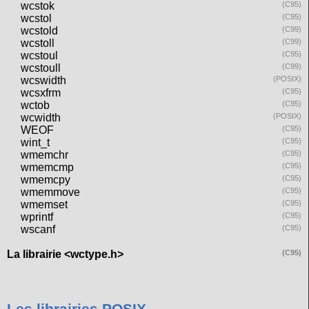
wcstok
(C95)
wcstol
(C95)
wcstold
(C99)
wcstoll
(C99)
wcstoul
(C95)
wcstoull
(C99)
wcswidth
(POSIX)
wcsxfrm
(C95)
wctob
(C95)
wcwidth
(POSIX)
WEOF
(C95)
wint_t
(C95)
wmemchr
(C95)
wmemcmp
(C95)
wmemcpy
(C95)
wmemmove
(C95)
wmemset
(C95)
wprintf
(C95)
wscanf
(C95)
La librairie <wctype.h>
(C95)