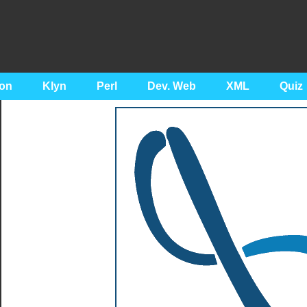
on
Klyn
Perl
Dev. Web
XML
Quiz