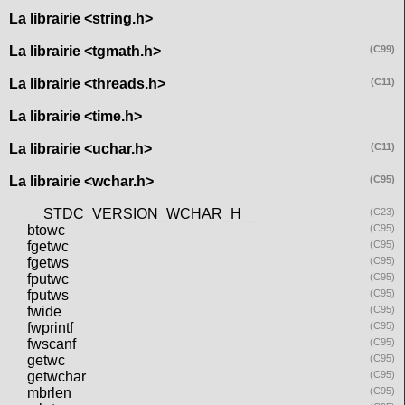
La librairie <string.h>
La librairie <tgmath.h>
(C99)
La librairie <threads.h>
(C11)
La librairie <time.h>
La librairie <uchar.h>
(C11)
La librairie <wchar.h>
(C95)
__STDC_VERSION_WCHAR_H__
(C23)
btowc
(C95)
fgetwc
(C95)
fgetws
(C95)
fputwc
(C95)
fputws
(C95)
fwide
(C95)
fwprintf
(C95)
fwscanf
(C95)
getwc
(C95)
getwchar
(C95)
mbrlen
(C95)