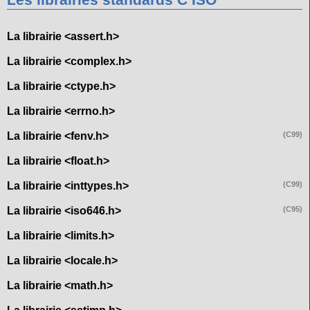
Les librairies standards C ISO
La librairie <assert.h>
La librairie <complex.h>
La librairie <ctype.h>
La librairie <errno.h>
La librairie <fenv.h>
(C99)
La librairie <float.h>
La librairie <inttypes.h>
(C99)
La librairie <iso646.h>
(C95)
La librairie <limits.h>
La librairie <locale.h>
La librairie <math.h>