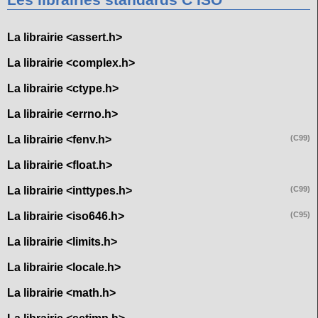
Les librairies standards C ISO
La librairie <assert.h>
La librairie <complex.h>
La librairie <ctype.h>
La librairie <errno.h>
La librairie <fenv.h>
(C99)
La librairie <float.h>
La librairie <inttypes.h>
(C99)
La librairie <iso646.h>
(C95)
La librairie <limits.h>
La librairie <locale.h>
La librairie <math.h>