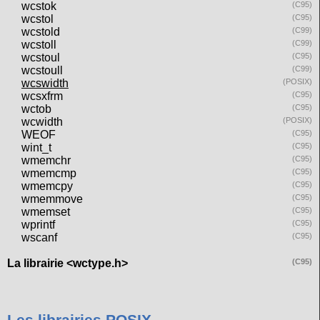
wcstok
(C95)
wcstol
(C95)
wcstold
(C99)
wcstoll
(C99)
wcstoul
(C95)
wcstoull
(C99)
wcswidth
(POSIX)
wcsxfrm
(C95)
wctob
(C95)
wcwidth
(POSIX)
WEOF
(C95)
wint_t
(C95)
wmemchr
(C95)
wmemcmp
(C95)
wmemcpy
(C95)
wmemmove
(C95)
wmemset
(C95)
wprintf
(C95)
wscanf
(C95)
La librairie <wctype.h>
(C95)