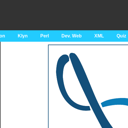
on
Klyn
Perl
Dev. Web
XML
Quiz