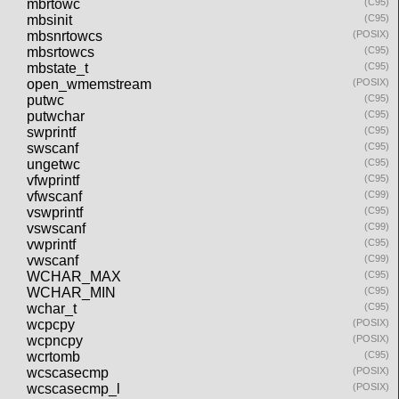
mbrtowc
(C95)
mbsinit
(C95)
mbsnrtowcs
(POSIX)
mbsrtowcs
(C95)
mbstate_t
(C95)
open_wmemstream
(POSIX)
putwc
(C95)
putwchar
(C95)
swprintf
(C95)
swscanf
(C95)
ungetwc
(C95)
vfwprintf
(C95)
vfwscanf
(C99)
vswprintf
(C95)
vswscanf
(C99)
vwprintf
(C95)
vwscanf
(C99)
WCHAR_MAX
(C95)
WCHAR_MIN
(C95)
wchar_t
(C95)
wcpcpy
(POSIX)
wcpncpy
(POSIX)
wcrtomb
(C95)
wcscasecmp
(POSIX)
wcscasecmp_l
(POSIX)