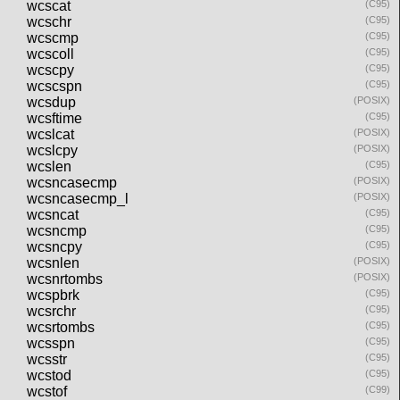
wcscat
(C95)
wcschr
(C95)
wcscmp
(C95)
wcscoll
(C95)
wcscpy
(C95)
wcscspn
(C95)
wcsdup
(POSIX)
wcsftime
(C95)
wcslcat
(POSIX)
wcslcpy
(POSIX)
wcslen
(C95)
wcsncasecmp
(POSIX)
wcsncasecmp_l
(POSIX)
wcsncat
(C95)
wcsncmp
(C95)
wcsncpy
(C95)
wcsnlen
(POSIX)
wcsnrtombs
(POSIX)
wcspbrk
(C95)
wcsrchr
(C95)
wcsrtombs
(C95)
wcsspn
(C95)
wcsstr
(C95)
wcstod
(C95)
wcstof
(C99)