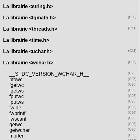
La librairie <string.h>
La librairie <tgmath.h>
(C99)
La librairie <threads.h>
(C11)
La librairie <time.h>
La librairie <uchar.h>
(C11)
La librairie <wchar.h>
(C95)
__STDC_VERSION_WCHAR_H__
(C23)
btowc
(C95)
fgetwc
(C95)
fgetws
(C95)
fputwc
(C95)
fputws
(C95)
fwide
(C95)
fwprintf
(C95)
fwscanf
(C95)
getwc
(C95)
getwchar
(C95)
mbrlen
(C95)