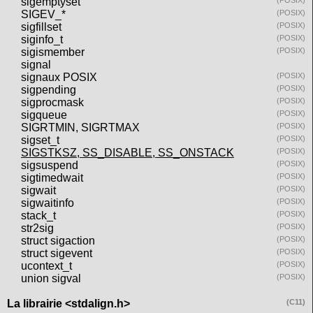
sigemptyset
(POSIX)
SIGEV_*
(POSIX)
sigfillset
(POSIX)
siginfo_t
(POSIX)
sigismember
(POSIX)
signal
signaux POSIX
(POSIX)
sigpending
(POSIX)
sigprocmask
(POSIX)
sigqueue
(POSIX)
SIGRTMIN, SIGRTMAX
(POSIX)
sigset_t
(POSIX)
SIGSTKSZ, SS_DISABLE, SS_ONSTACK
(POSIX)
sigsuspend
(POSIX)
sigtimedwait
(POSIX)
sigwait
(POSIX)
sigwaitinfo
(POSIX)
stack_t
(POSIX)
str2sig
(POSIX)
struct sigaction
(POSIX)
struct sigevent
(POSIX)
ucontext_t
(POSIX)
union sigval
(POSIX)
La librairie <stdalign.h>
(C11)