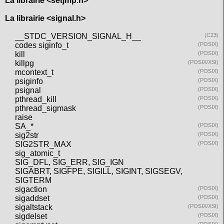
La librairie <setjmp.h>
La librairie <signal.h>
__STDC_VERSION_SIGNAL_H__
(C23)
codes siginfo_t
(POSIX)
kill
(POSIX)
killpg
(POSIX/XSI)
mcontext_t
(POSIX)
psiginfo
(POSIX)
psignal
(POSIX)
pthread_kill
(POSIX)
pthread_sigmask
(POSIX)
raise
SA_*
(POSIX)
sig2str
(POSIX)
SIG2STR_MAX
(POSIX)
sig_atomic_t
SIG_DFL, SIG_ERR, SIG_IGN
SIGABRT, SIGFPE, SIGILL, SIGINT, SIGSEGV,
SIGTERM
sigaction
(POSIX)
sigaddset
(POSIX)
sigaltstack
(POSIX/XSI)
sigdelset
(POSIX)