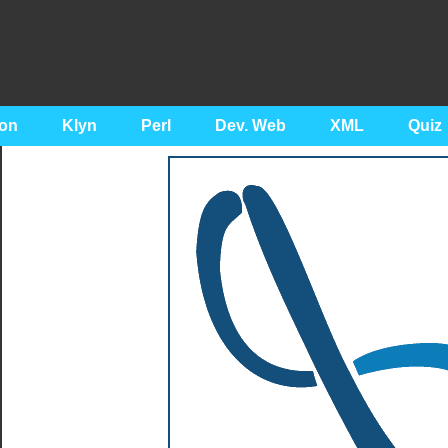
on
Klyn
Perl
Dev. Web
XML
Quiz