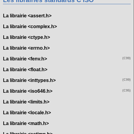
Les librairies standards C ISO
La librairie <assert.h>
La librairie <complex.h>
La librairie <ctype.h>
La librairie <errno.h>
La librairie <fenv.h>
(C99)
La librairie <float.h>
La librairie <inttypes.h>
(C99)
La librairie <iso646.h>
(C95)
La librairie <limits.h>
La librairie <locale.h>
La librairie <math.h>