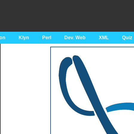
on
Klyn
Perl
Dev. Web
XML
Quiz