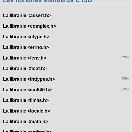
Les librairies standards C ISO
La librairie <assert.h>
La librairie <complex.h>
La librairie <ctype.h>
La librairie <errno.h>
La librairie <fenv.h>
(C99)
La librairie <float.h>
La librairie <inttypes.h>
(C99)
La librairie <iso646.h>
(C95)
La librairie <limits.h>
La librairie <locale.h>
La librairie <math.h>