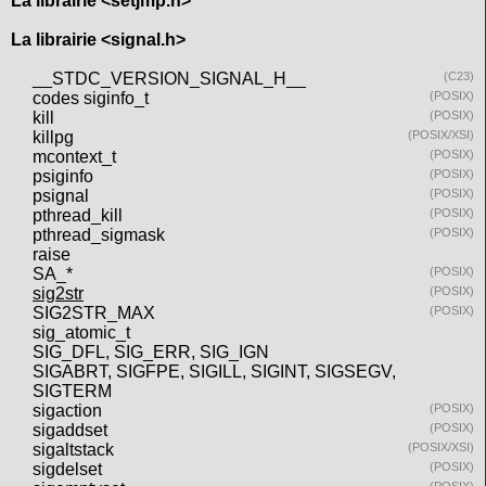
La librairie <setjmp.h>
La librairie <signal.h>
__STDC_VERSION_SIGNAL_H__
(C23)
codes siginfo_t
(POSIX)
kill
(POSIX)
killpg
(POSIX/XSI)
mcontext_t
(POSIX)
psiginfo
(POSIX)
psignal
(POSIX)
pthread_kill
(POSIX)
pthread_sigmask
(POSIX)
raise
SA_*
(POSIX)
sig2str
(POSIX)
SIG2STR_MAX
(POSIX)
sig_atomic_t
SIG_DFL, SIG_ERR, SIG_IGN
SIGABRT, SIGFPE, SIGILL, SIGINT, SIGSEGV,
SIGTERM
sigaction
(POSIX)
sigaddset
(POSIX)
sigaltstack
(POSIX/XSI)
sigdelset
(POSIX)