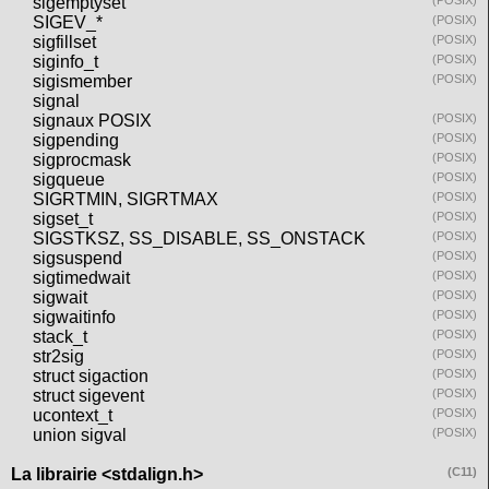
sigemptyset
(POSIX)
SIGEV_*
(POSIX)
sigfillset
(POSIX)
siginfo_t
(POSIX)
sigismember
(POSIX)
signal
signaux POSIX
(POSIX)
sigpending
(POSIX)
sigprocmask
(POSIX)
sigqueue
(POSIX)
SIGRTMIN, SIGRTMAX
(POSIX)
sigset_t
(POSIX)
SIGSTKSZ, SS_DISABLE, SS_ONSTACK
(POSIX)
sigsuspend
(POSIX)
sigtimedwait
(POSIX)
sigwait
(POSIX)
sigwaitinfo
(POSIX)
stack_t
(POSIX)
str2sig
(POSIX)
struct sigaction
(POSIX)
struct sigevent
(POSIX)
ucontext_t
(POSIX)
union sigval
(POSIX)
La librairie <stdalign.h>
(C11)