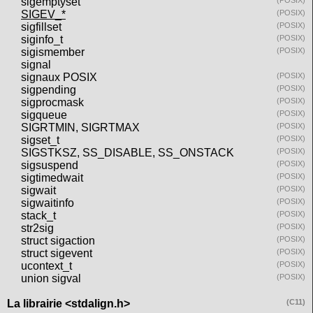
sigemptyset
(POSIX)
SIGEV_*
(POSIX)
sigfillset
(POSIX)
siginfo_t
(POSIX)
sigismember
(POSIX)
signal
signaux POSIX
(POSIX)
sigpending
(POSIX)
sigprocmask
(POSIX)
sigqueue
(POSIX)
SIGRTMIN, SIGRTMAX
(POSIX)
sigset_t
(POSIX)
SIGSTKSZ, SS_DISABLE, SS_ONSTACK
(POSIX)
sigsuspend
(POSIX)
sigtimedwait
(POSIX)
sigwait
(POSIX)
sigwaitinfo
(POSIX)
stack_t
(POSIX)
str2sig
(POSIX)
struct sigaction
(POSIX)
struct sigevent
(POSIX)
ucontext_t
(POSIX)
union sigval
(POSIX)
La librairie <stdalign.h>
(C11)