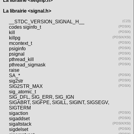
La librairie <setjmp.h>
La librairie <signal.h>
__STDC_VERSION_SIGNAL_H__
(C23)
codes siginfo_t
(POSIX)
kill
(POSIX)
killpg
(POSIX/XSI)
mcontext_t
(POSIX)
psiginfo
(POSIX)
psignal
(POSIX)
pthread_kill
(POSIX)
pthread_sigmask
(POSIX)
raise
SA_*
(POSIX)
sig2str
(POSIX)
SIG2STR_MAX
(POSIX)
sig_atomic_t
SIG_DFL, SIG_ERR, SIG_IGN
SIGABRT, SIGFPE, SIGILL, SIGINT, SIGSEGV,
SIGTERM
sigaction
(POSIX)
sigaddset
(POSIX)
sigaltstack
(POSIX/XSI)
sigdelset
(POSIX)