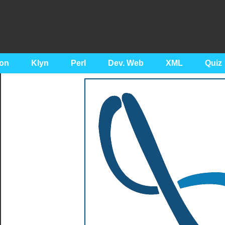
on
Klyn
Perl
Dev. Web
XML
Quiz