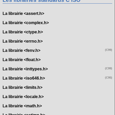
Les librairies standards C ISO
La librairie <assert.h>
La librairie <complex.h>
La librairie <ctype.h>
La librairie <errno.h>
La librairie <fenv.h>
(C99)
La librairie <float.h>
La librairie <inttypes.h>
(C99)
La librairie <iso646.h>
(C95)
La librairie <limits.h>
La librairie <locale.h>
La librairie <math.h>