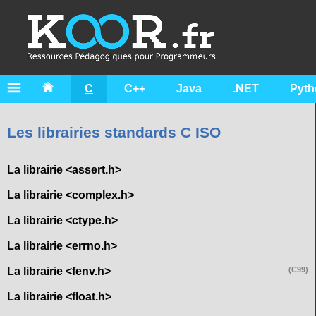
Le tutoriel sur le langage C
Les instructions du préprocesseur
Les instructions C
C
C++
Java
.NET
Pyth
Les librairies standards C ISO
La librairie <assert.h>
La librairie <complex.h>
La librairie <ctype.h>
La librairie <errno.h>
La librairie <fenv.h>
(C99)
La librairie <float.h>