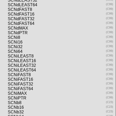
SCNdLEAST32
SCNdLEAST64
(C99)
SCNdFAST8
(C99)
SCNdFAST16
(C99)
SCNdFAST32
(C99)
SCNdFAST64
(C99)
SCNdMAX
(C99)
SCNdPTR
(C99)
SCNi8
(C99)
SCNi16
(C99)
SCNi32
(C99)
SCNi64
(C99)
SCNiLEAST8
(C99)
SCNiLEAST16
(C99)
SCNiLEAST32
(C99)
SCNiLEAST64
(C99)
SCNiFAST8
(C99)
SCNiFAST16
(C99)
SCNiFAST32
(C99)
SCNiFAST64
(C99)
SCNiMAX
(C99)
SCNiPTR
(C99)
SCNb8
(C23)
SCNb16
(C23)
SCNb32
(C23)