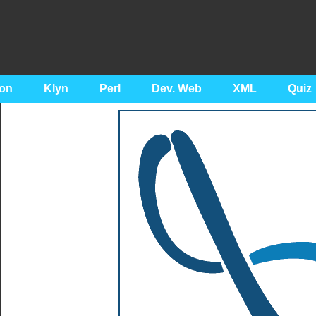
on
Klyn
Perl
Dev. Web
XML
Quiz