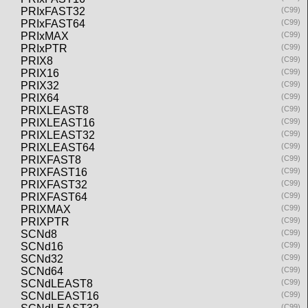
PRIxFAST32
(C99)
PRIxFAST64
(C99)
PRIxMAX
(C99)
PRIxPTR
(C99)
PRIX8
(C99)
PRIX16
(C99)
PRIX32
(C99)
PRIX64
(C99)
PRIXLEAST8
(C99)
PRIXLEAST16
(C99)
PRIXLEAST32
(C99)
PRIXLEAST64
(C99)
PRIXFAST8
(C99)
PRIXFAST16
(C99)
PRIXFAST32
(C99)
PRIXFAST64
(C99)
PRIXMAX
(C99)
PRIXPTR
(C99)
SCNd8
(C99)
SCNd16
(C99)
SCNd32
(C99)
SCNd64
(C99)
SCNdLEAST8
(C99)
SCNdLEAST16
(C99)
(C99)