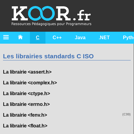
Le tutoriel sur le langage C
Les instructions du préprocesseur
Les instructions C
C
C++
Java
.NET
Pyth
Les librairies standards C ISO
La librairie <assert.h>
La librairie <complex.h>
La librairie <ctype.h>
La librairie <errno.h>
La librairie <fenv.h>
(C99)
La librairie <float.h>