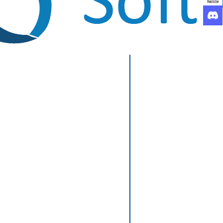
des
amé
(ou
des
corr
à
pro
pou
ce
doc
:
je
vou
rem
par
ava
de
m'e
fair
part
cel