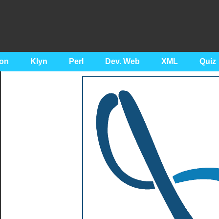
on
Klyn
Perl
Dev. Web
XML
Quiz