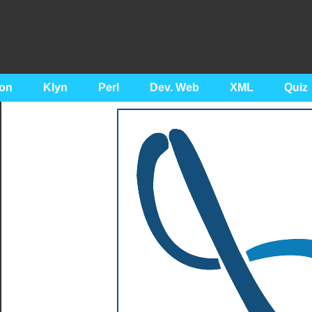
on
Klyn
Perl
Dev. Web
XML
Quiz