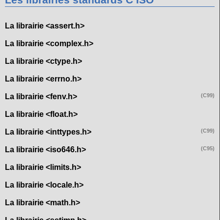
Les librairies standards C ISO
La librairie <assert.h>
La librairie <complex.h>
La librairie <ctype.h>
La librairie <errno.h>
La librairie <fenv.h>
(C99)
La librairie <float.h>
La librairie <inttypes.h>
(C99)
La librairie <iso646.h>
(C95)
La librairie <limits.h>
La librairie <locale.h>
La librairie <math.h>