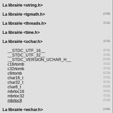
La librairie <string.h>
La librairie <tgmath.h>
(C99)
La librairie <threads.h>
(C11)
La librairie <time.h>
La librairie <uchar.h>
(C11)
__STDC_UTF_16__
(C11)
__STDC_UTF_32__
(C11)
__STDC_VERSION_UCHAR_H__
(C23)
c16rtomb
(C11)
c32rtomb
(C11)
c8rtomb
(C23)
char16_t
(C11)
char32_t
(C11)
char8_t
(C23)
mbrtoc16
(C11)
mbrtoc32
(C11)
mbrtoc8
(C23)
La librairie <wchar.h>
(C95)