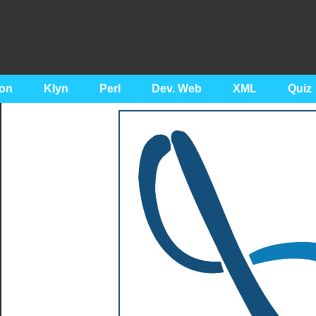
on
Klyn
Perl
Dev. Web
XML
Quiz