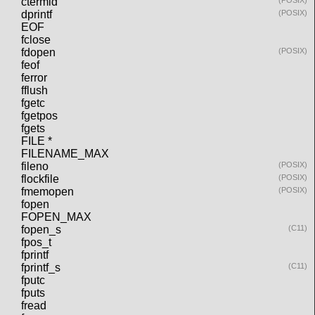
ctermid
(POSIX)
dprintf
(POSIX)
EOF
fclose
fdopen
(POSIX)
feof
ferror
fflush
fgetc
fgetpos
fgets
FILE *
FILENAME_MAX
fileno
(POSIX)
flockfile
(POSIX)
fmemopen
(POSIX)
fopen
FOPEN_MAX
fopen_s
(C11)
fpos_t
fprintf
fprintf_s
(C11)
fputc
fputs
fread