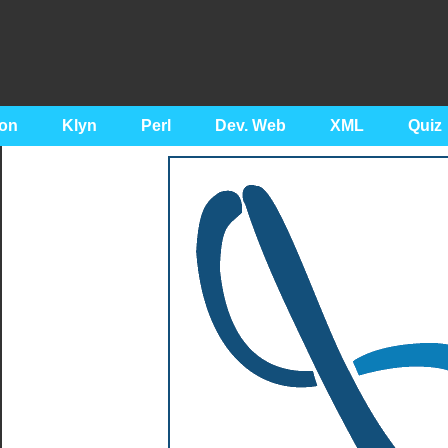
on
Klyn
Perl
Dev. Web
XML
Quiz