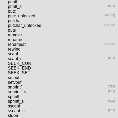
printf
printf_s
(C11)
putc
putc_unlocked
(POSIX)
putchar
putchar_unlocked
(POSIX)
puts
remove
rename
renameat
(POSIX)
rewind
scanf
scanf_s
(C11)
SEEK_CUR
SEEK_END
SEEK_SET
setbuf
setvbuf
snprintf
(C99)
snprintf_s
(C11)
sprintf
sprintf_s
(C11)
sscanf
sscanf_s
(C11)
stderr