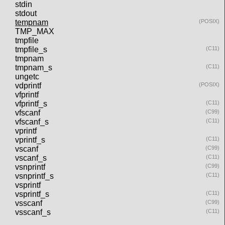
stdin
stdout
tempnam
(POSIX)
TMP_MAX
tmpfile
tmpfile_s
(C11)
tmpnam
tmpnam_s
(C11)
ungetc
vdprintf
(POSIX)
vfprintf
vfprintf_s
(C11)
vfscanf
(C99)
vfscanf_s
(C11)
vprintf
vprintf_s
(C11)
vscanf
(C99)
vscanf_s
(C11)
vsnprintf
(C99)
vsnprintf_s
(C11)
vsprintf
vsprintf_s
(C11)
vsscanf
(C99)
vsscanf_s
(C11)