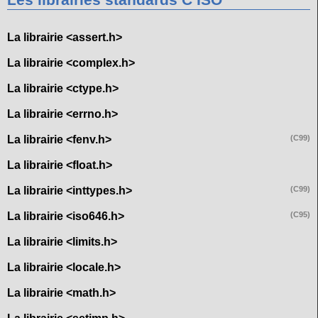
Les librairies standards C ISO
La librairie <assert.h>
La librairie <complex.h>
La librairie <ctype.h>
La librairie <errno.h>
La librairie <fenv.h>
(C99)
La librairie <float.h>
La librairie <inttypes.h>
(C99)
La librairie <iso646.h>
(C95)
La librairie <limits.h>
La librairie <locale.h>
La librairie <math.h>