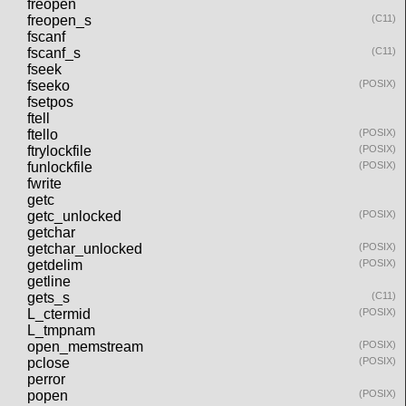
freopen
freopen_s
(C11)
fscanf
fscanf_s
(C11)
fseek
fseeko
(POSIX)
fsetpos
ftell
ftello
(POSIX)
ftrylockfile
(POSIX)
funlockfile
(POSIX)
fwrite
getc
getc_unlocked
(POSIX)
getchar
getchar_unlocked
(POSIX)
getdelim
(POSIX)
getline
gets_s
(C11)
L_ctermid
(POSIX)
L_tmpnam
open_memstream
(POSIX)
pclose
(POSIX)
perror
popen
(POSIX)