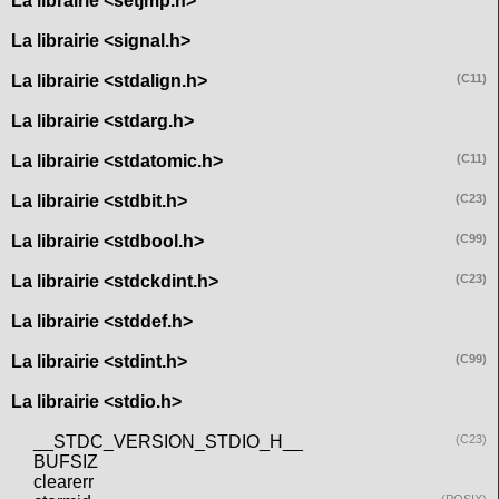
La librairie <setjmp.h>
La librairie <signal.h>
La librairie <stdalign.h>
(C11)
La librairie <stdarg.h>
La librairie <stdatomic.h>
(C11)
La librairie <stdbit.h>
(C23)
La librairie <stdbool.h>
(C99)
La librairie <stdckdint.h>
(C23)
La librairie <stddef.h>
La librairie <stdint.h>
(C99)
La librairie <stdio.h>
__STDC_VERSION_STDIO_H__
(C23)
BUFSIZ
clearerr