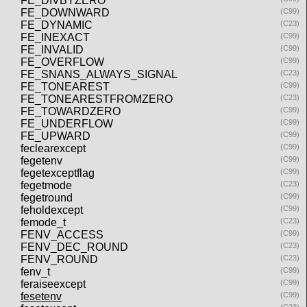
FE_DIVBYZERO
FE_DOWNWARD
(C99)
FE_DYNAMIC
(C23)
FE_INEXACT
(C99)
FE_INVALID
(C99)
FE_OVERFLOW
(C99)
FE_SNANS_ALWAYS_SIGNAL
(C23)
FE_TONEAREST
(C99)
FE_TONEARESTFROMZERO
(C23)
FE_TOWARDZERO
(C99)
FE_UNDERFLOW
(C99)
FE_UPWARD
(C99)
feclearexcept
(C99)
fegetenv
(C99)
fegetexceptflag
(C99)
fegetmode
(C23)
fegetround
(C99)
feholdexcept
(C99)
femode_t
(C23)
FENV_ACCESS
(C99)
FENV_DEC_ROUND
(C23)
FENV_ROUND
(C23)
fenv_t
(C99)
feraiseexcept
(C99)
fesetenv
(C99)