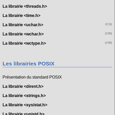
La librairie <threads.h>
La librairie <time.h>
La librairie <uchar.h>
(C11)
La librairie <wchar.h>
(C95)
La librairie <wctype.h>
(C95)
Les librairies POSIX
Présentation du standard POSIX
La librairie <dirent.h>
La librairie <strings.h>
La librairie <sys/stat.h>
La librairie <unistd.h>