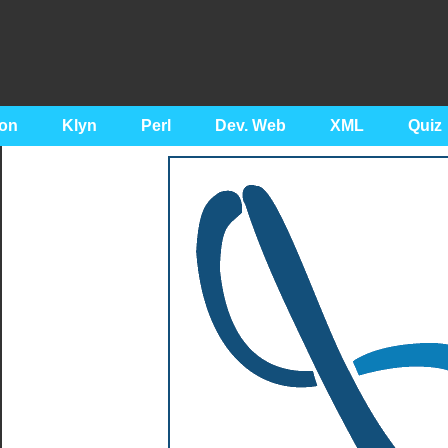
on
Klyn
Perl
Dev. Web
XML
Quiz