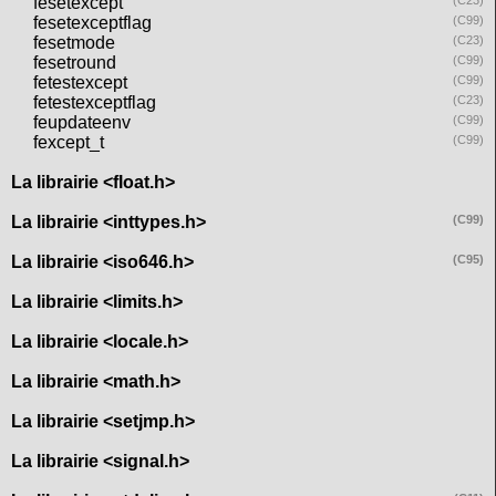
fesetexcept
(C23)
fesetexceptflag
(C99)
fesetmode
(C23)
fesetround
(C99)
fetestexcept
(C99)
fetestexceptflag
(C23)
feupdateenv
(C99)
fexcept_t
(C99)
La librairie <float.h>
La librairie <inttypes.h>
(C99)
La librairie <iso646.h>
(C95)
La librairie <limits.h>
La librairie <locale.h>
La librairie <math.h>
La librairie <setjmp.h>
La librairie <signal.h>