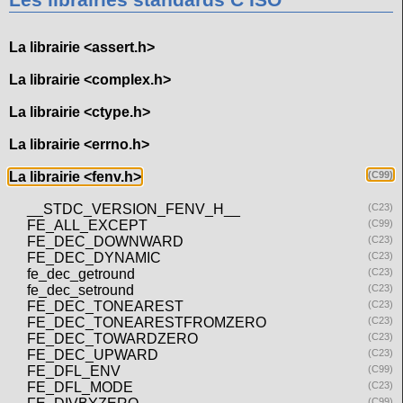
Les librairies standards C ISO
La librairie <assert.h>
La librairie <complex.h>
La librairie <ctype.h>
La librairie <errno.h>
La librairie <fenv.h>
(C99)
__STDC_VERSION_FENV_H__
(C23)
FE_ALL_EXCEPT
(C99)
FE_DEC_DOWNWARD
(C23)
FE_DEC_DYNAMIC
(C23)
fe_dec_getround
(C23)
fe_dec_setround
(C23)
FE_DEC_TONEAREST
(C23)
FE_DEC_TONEARESTFROMZERO
(C23)
FE_DEC_TOWARDZERO
(C23)
FE_DEC_UPWARD
(C23)
FE_DFL_ENV
(C99)
FE_DFL_MODE
(C23)
(C99)