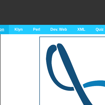
on
Klyn
Perl
Dev. Web
XML
Quiz