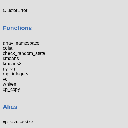
ClusterError
Fonctions
array_namespace
cdist
check_random_state
kmeans
kmeans2
py_vq
rng_integers
vq
whiten
xp_copy
Alias
xp_size -> size