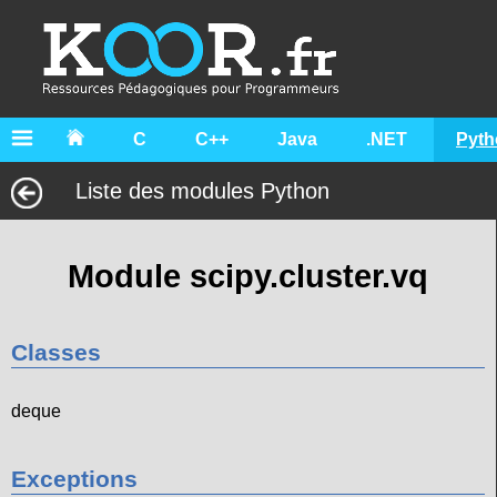
C
C++
Java
.NET
Pyth
Liste des modules Python
Module scipy.cluster.vq
Classes
deque
Exceptions