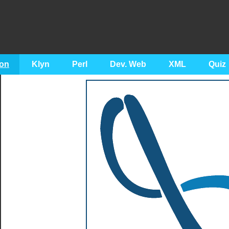
on
Klyn
Perl
Dev. Web
XML
Quiz