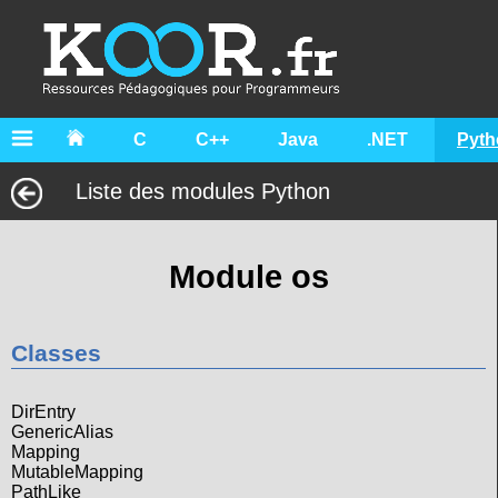
C
C++
Java
.NET
Pyth
Liste des modules Python
Module os
Classes
DirEntry
GenericAlias
Mapping
MutableMapping
PathLike