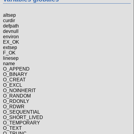
altsep
curdir
defpath
devnull
environ
EX_OK
extsep
F_OK
linesep
name
O_APPEND
O_BINARY
O_CREAT
O_EXCL
O_NOINHERIT
O_RANDOM
O_RDONLY
O_RDWR
O_SEQUENTIAL
O_SHORT_LIVED
O_TEMPORARY
O_TEXT
O_TRUNC