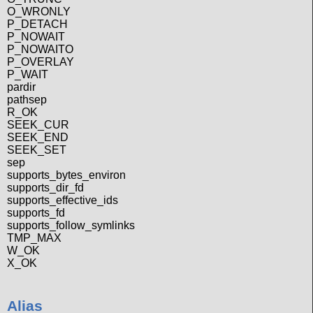
O_WRONLY
P_DETACH
P_NOWAIT
P_NOWAITO
P_OVERLAY
P_WAIT
pardir
pathsep
R_OK
SEEK_CUR
SEEK_END
SEEK_SET
sep
supports_bytes_environ
supports_dir_fd
supports_effective_ids
supports_fd
supports_follow_symlinks
TMP_MAX
W_OK
X_OK
Alias