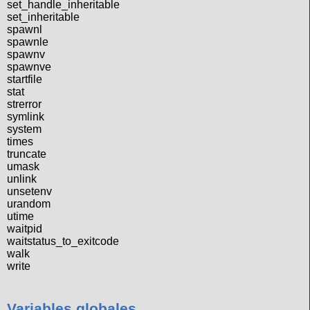
set_handle_inheritable
set_inheritable
spawnl
spawnle
spawnv
spawnve
startfile
stat
strerror
symlink
system
times
truncate
umask
unlink
unsetenv
urandom
utime
waitpid
waitstatus_to_exitcode
walk
write
Variables globales