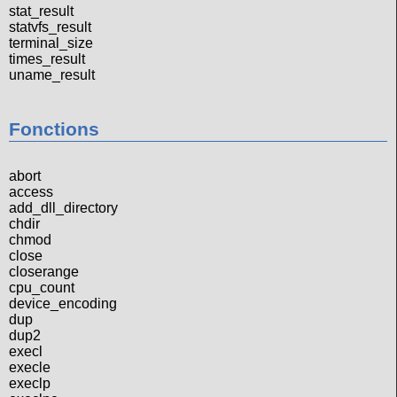
stat_result
statvfs_result
terminal_size
times_result
uname_result
Fonctions
abort
access
add_dll_directory
chdir
chmod
close
closerange
cpu_count
device_encoding
dup
dup2
execl
execle
execlp