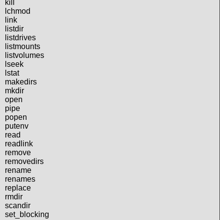
kill
lchmod
link
listdir
listdrives
listmounts
listvolumes
lseek
lstat
makedirs
mkdir
open
pipe
popen
putenv
read
readlink
remove
removedirs
rename
renames
replace
rmdir
scandir
set_blocking