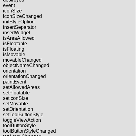
event
iconSize
iconSizeChanged
initStyleOption
insertSeparator
insertWidget
isAreaAllowed
isFloatable
isFloating
isMovable
movableChanged
objectNameChanged
orientation
orientationChanged
paintEvent
setAllowedAreas
setFloatable
setIconSize
setMovable
setOrientation
setToolButtonStyle
toggleViewAction
toolButtonStyle
toolButtonStyleChanged