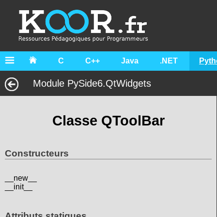
C
C++
Java
.NET
Pyth
Module PySide6.QtWidgets
Classe QToolBar
Constructeurs
__new__
__init__
Attributs statiques