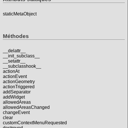
staticMetaObject
Méthodes
__delattr__
__init_subclass__
__setattr__
__subclasshook__
actionAt
actionEvent
actionGeometry
actionTriggered
addSeparator
addWidget
allowedAreas
allowedAreasChanged
changeEvent
clear
customContextMenuRequested
destroyed