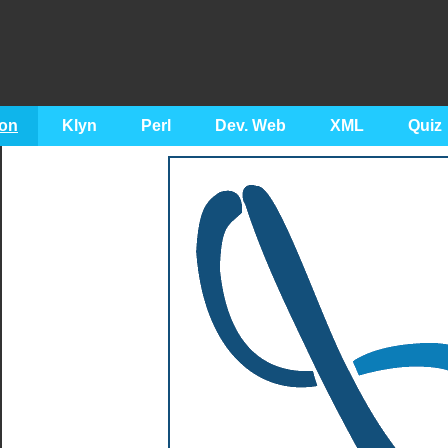
on
Klyn
Perl
Dev. Web
XML
Quiz