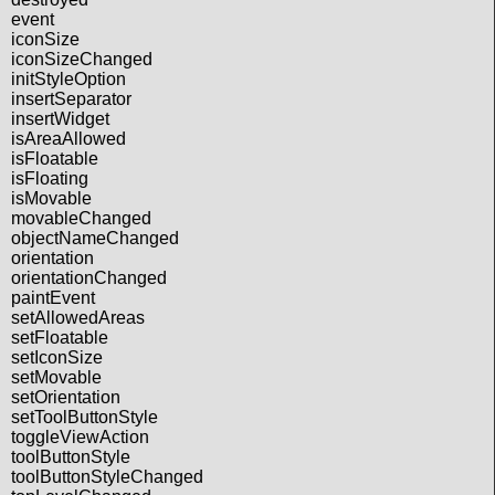
event
iconSize
iconSizeChanged
initStyleOption
insertSeparator
insertWidget
isAreaAllowed
isFloatable
isFloating
isMovable
movableChanged
objectNameChanged
orientation
orientationChanged
paintEvent
setAllowedAreas
setFloatable
setIconSize
setMovable
setOrientation
setToolButtonStyle
toggleViewAction
toolButtonStyle
toolButtonStyleChanged