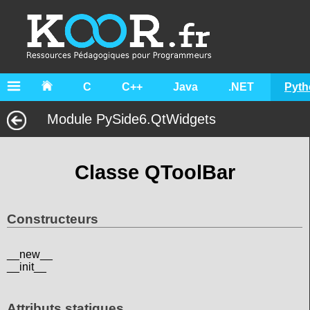
C
C++
Java
.NET
Pyth
Module PySide6.QtWidgets
Classe QToolBar
Constructeurs
__new__
__init__
Attributs statiques