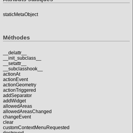
staticMetaObject
Méthodes
__delattr__
__init_subclass__
__setattr__
__subclasshook__
actionAt
actionEvent
actionGeometry
actionTriggered
addSeparator
addWidget
allowedAreas
allowedAreasChanged
changeEvent
clear
customContextMenuRequested
destroyed