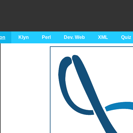
on
Klyn
Perl
Dev. Web
XML
Quiz