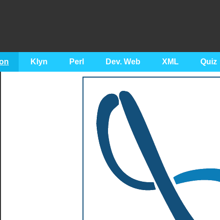
on
Klyn
Perl
Dev. Web
XML
Quiz