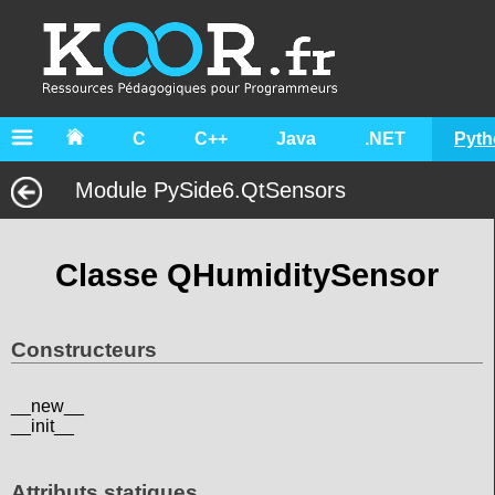
C
C++
Java
.NET
Pyth
Module PySide6.QtSensors
Classe QHumiditySensor
Constructeurs
__new__
__init__
Attributs statiques