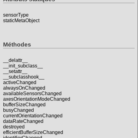
sensorType
staticMetaObject
Méthodes
__delattr__
__init_subclass__
__setattr__
__subclasshook__
activeChanged
alwaysOnChanged
availableSensorsChanged
axesOrientationModeChanged
bufferSizeChanged
busyChanged
currentOrientationChanged
dataRateChanged
destroyed
efficientBufferSizeChanged
identifierChanged