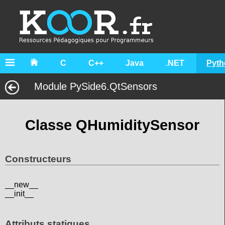
C
C++
Java
.NET
Pyth
Module PySide6.QtSensors
Classe QHumiditySensor
Constructeurs
__new__
__init__
Attributs statiques