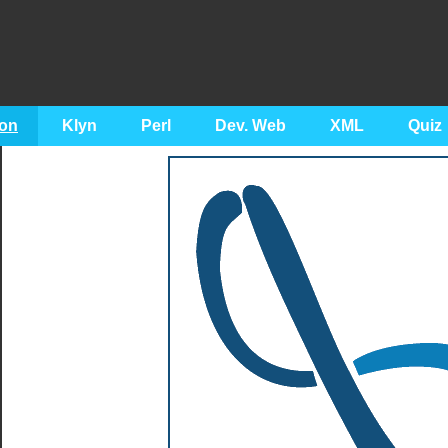
on
Klyn
Perl
Dev. Web
XML
Quiz