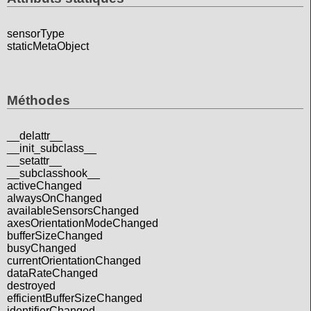
sensorType
staticMetaObject
Méthodes
__delattr__
__init_subclass__
__setattr__
__subclasshook__
activeChanged
alwaysOnChanged
availableSensorsChanged
axesOrientationModeChanged
bufferSizeChanged
busyChanged
currentOrientationChanged
dataRateChanged
destroyed
efficientBufferSizeChanged
identifierChanged