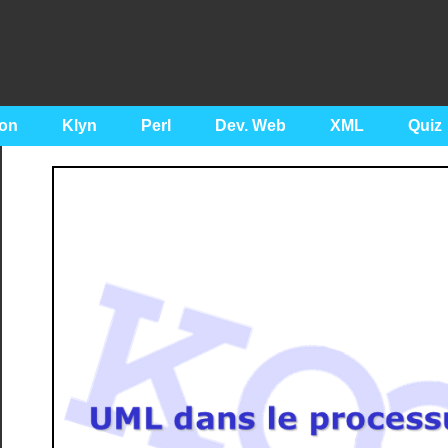
on
Klyn
Perl
Dev. Web
XML
Quiz