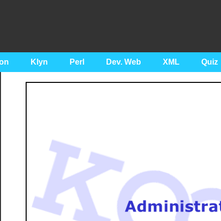
on
Klyn
Perl
Dev. Web
XML
Quiz