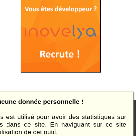
m'a
à
amé
le
site
Emp
:
Des
des
amé
:
aucune donnée personnelle !
s droits réservés
Mentions légales
 est utilisé pour avoir des statistiques sur
s dans ce site. En naviguant sur ce site
ies dans le but de vous aider à acquérir les compétences
lisation de cet outil.
es considérés. Infini Software ne pourra nullement être tenu