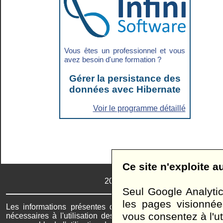
Vous êtes un professionnel et vous
avez besoin d'une formation ?
Gérer la persistance des
données avec Hibernate
Voir le programme détaillé
Ce site n'exploite 
2026
© SARL Infini Software - Tou
Seul Google Analytics
les pages visionnée
Les informations présentes dans ce site vous sont fourn
vous consentez à l'uti
nécessaires à l'utilisation des langages ou des technologi