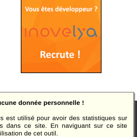
m'a
à
amé
le
site
Emp
:
Des
des
amé
:
aucune donnée personnelle !
s droits réservés
Mentions légales
 est utilisé pour avoir des statistiques sur
s dans ce site. En naviguant sur ce site
ies dans le but de vous aider à acquérir les compétences
lisation de cet outil.
es considérés. Infini Software ne pourra nullement être tenu