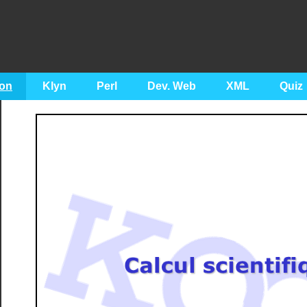
on
Klyn
Perl
Dev. Web
XML
Quiz