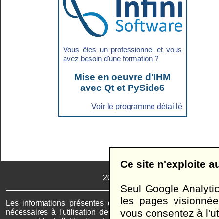
Vous êtes un professionnel et vous
avez besoin d'une formation ?
Mise en oeuvre d'IHM
avec Qt et PySide6
Voir le programme détaillé
Ce site n'exploite 
2026
© SARL Infini Software - Tou
Seul Google Analytics
les pages visionnée
Les informations présentes dans ce site vous sont fourn
vous consentez à l'uti
nécessaires à l'utilisation des langages ou des technologi