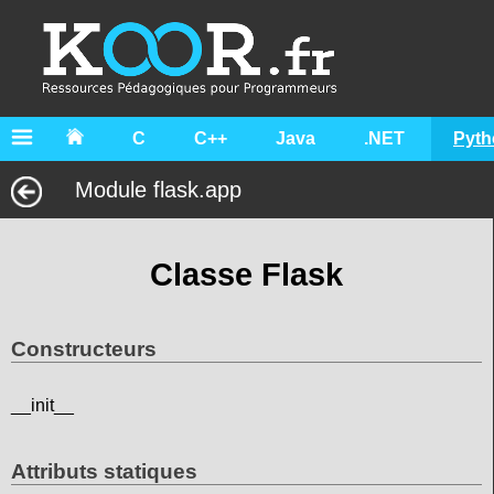
C
C++
Java
.NET
Pyth
Module flask.app
Classe Flask
Constructeurs
__init__
Attributs statiques