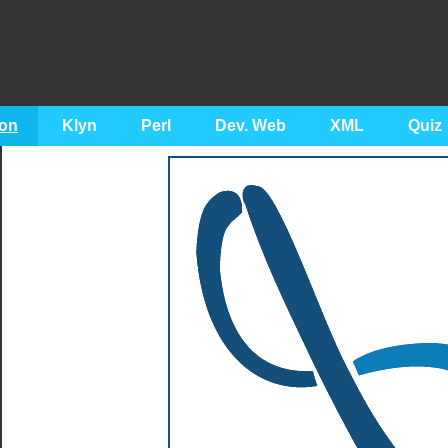
on
Klyn
Perl
Dev. Web
XML
Quiz