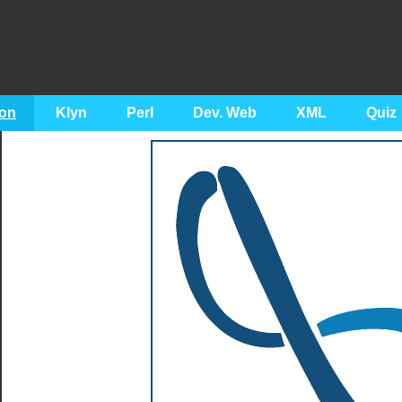
on
Klyn
Perl
Dev. Web
XML
Quiz