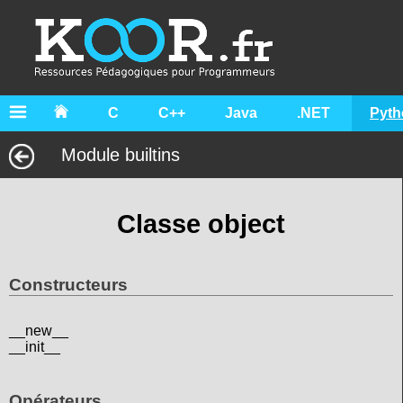
C
C++
Java
.NET
Pyth
Module builtins
Classe object
Constructeurs
__new__
__init__
Opérateurs