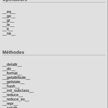
__eq__
__ge__
__gt__
__le__
__lt__
__ne__
Méthodes
__delattr__
__dir__
__format__
__getattribute__
__getstate__
__hash__
__init_subclass__
__reduce__
__reduce_ex__
__repr__
__setattr__