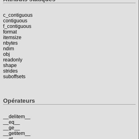
c_contiguous
contiguous
f_contiguous
format
itemsize
nbytes
ndim
obj
readonly
shape
strides
suboffsets
Opérateurs
__delitem__
__eq__
__ge__
__getitem__
__gt__