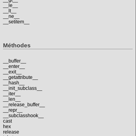
__le__
__lt__
__ne__
__setitem__
Méthodes
__buffer__
__enter__
__exit__
__getattribute__
__hash__
__init_subclass__
__iter__
__len__
__release_buffer__
__repr__
__subclasshook__
cast
hex
release