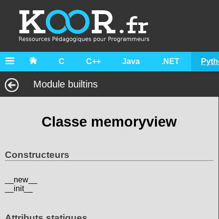
C
C++
Java
.NET
Pyth
Module builtins
Classe memoryview
Constructeurs
__new__
__init__
Attributs statiques