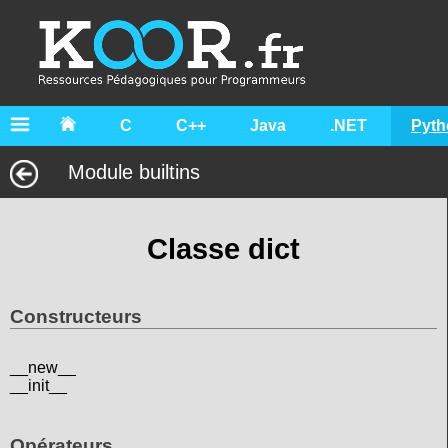
C
C++
Java
.NET
Pyth
Module builtins
Classe dict
Constructeurs
__new__
__init__
Opérateurs