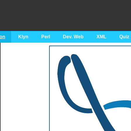
on
Klyn
Perl
Dev. Web
XML
Quiz