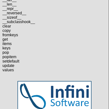
__len__
__repr__
__reversed__
__sizeof__
__subclasshook__
clear
copy
fromkeys
get
items
keys
pop
popitem
setdefault
update
values