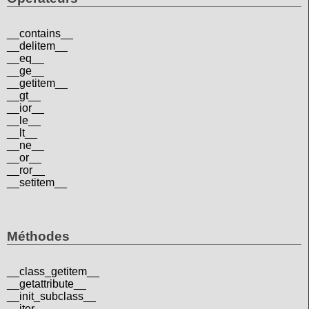
__contains__
__delitem__
__eq__
__ge__
__getitem__
__gt__
__ior__
__le__
__lt__
__ne__
__or__
__ror__
__setitem__
Méthodes
__class_getitem__
__getattribute__
__init_subclass__
__iter__