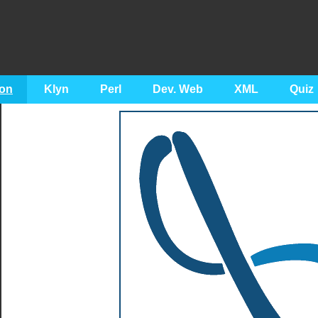
on
Klyn
Perl
Dev. Web
XML
Quiz