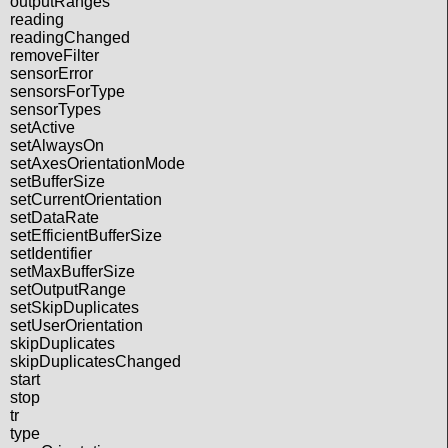
outputRanges
reading
readingChanged
removeFilter
sensorError
sensorsForType
sensorTypes
setActive
setAlwaysOn
setAxesOrientationMode
setBufferSize
setCurrentOrientation
setDataRate
setEfficientBufferSize
setIdentifier
setMaxBufferSize
setOutputRange
setSkipDuplicates
setUserOrientation
skipDuplicates
skipDuplicatesChanged
start
stop
tr
type