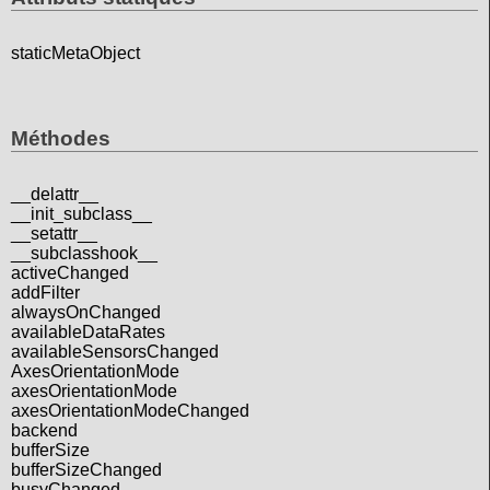
staticMetaObject
Méthodes
__delattr__
__init_subclass__
__setattr__
__subclasshook__
activeChanged
addFilter
alwaysOnChanged
availableDataRates
availableSensorsChanged
AxesOrientationMode
axesOrientationMode
axesOrientationModeChanged
backend
bufferSize
bufferSizeChanged
busyChanged