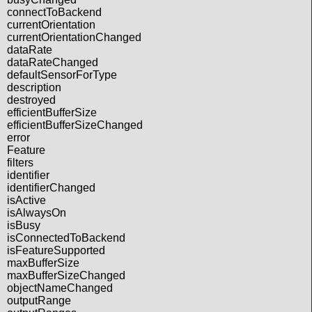
connectToBackend
currentOrientation
currentOrientationChanged
dataRate
dataRateChanged
defaultSensorForType
description
destroyed
efficientBufferSize
efficientBufferSizeChanged
error
Feature
filters
identifier
identifierChanged
isActive
isAlwaysOn
isBusy
isConnectedToBackend
isFeatureSupported
maxBufferSize
maxBufferSizeChanged
objectNameChanged
outputRange