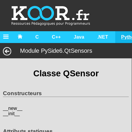
C
C++
Java
.NET
Pyth
Module PySide6.QtSensors
Classe QSensor
Constructeurs
__new__
__init__
Attributs statiques