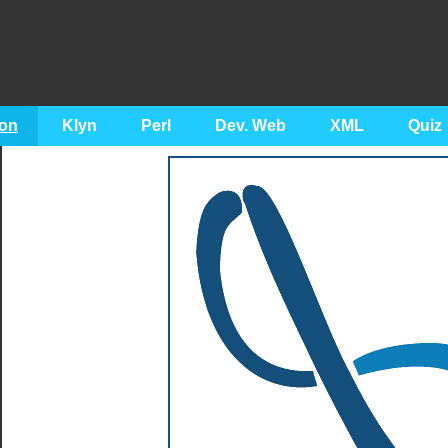
on
Klyn
Perl
Dev. Web
XML
Quiz