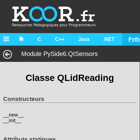
C
C++
Java
.NET
Pyth
Module PySide6.QtSensors
Classe QLidReading
Constructeurs
__new__
__init__
Attributs statiques