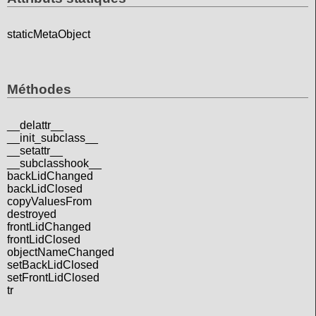
staticMetaObject
Méthodes
__delattr__
__init_subclass__
__setattr__
__subclasshook__
backLidChanged
backLidClosed
copyValuesFrom
destroyed
frontLidChanged
frontLidClosed
objectNameChanged
setBackLidClosed
setFrontLidClosed
tr