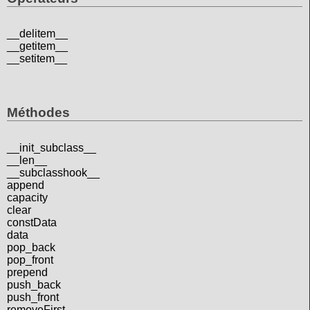
__delitem__
__getitem__
__setitem__
Méthodes
__init_subclass__
__len__
__subclasshook__
append
capacity
clear
constData
data
pop_back
pop_front
prepend
push_back
push_front
removeFirst