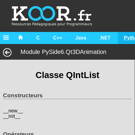
C
C++
Java
.NET
Pyth
Module PySide6.Qt3DAnimation
Classe QIntList
Constructeurs
__new__
__init__
Opérateurs