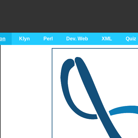
on
Klyn
Perl
Dev. Web
XML
Quiz