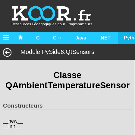
C
C++
Java
.NET
Pyth
Module PySide6.QtSensors
Classe
QAmbientTemperatureSensor
Constructeurs
__new__
__init__