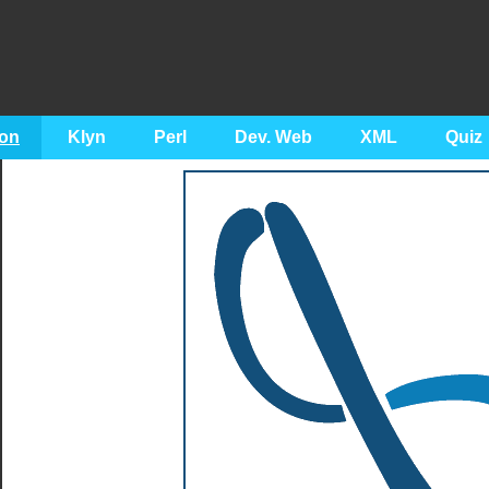
on
Klyn
Perl
Dev. Web
XML
Quiz