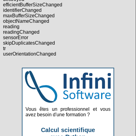
efficientBufferSizeChanged
identifierChanged
maxBufferSizeChanged
objectNameChanged
reading
readingChanged
sensorError
skipDuplicatesChanged
tr
userOrientationChanged
Vous êtes un professionnel et vous
avez besoin d'une formation ?
Calcul scientifique