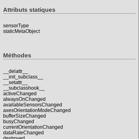
Attributs statiques
sensorType
staticMetaObject
Méthodes
__delattr__
__init_subclass__
__setattr__
__subclasshook__
activeChanged
alwaysOnChanged
availableSensorsChanged
axesOrientationModeChanged
bufferSizeChanged
busyChanged
currentOrientationChanged
dataRateChanged
destroyed