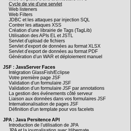
Cycle de vie d'une servlet
Web listeners
Web Filters
JDBC et les attaques par injection SQL
Contrer les attaques XSS
Création d'une librairie de Tags (TagLib)
Utilisation des APIs EL et JSTL
Servlet d'upload de fichiers
Servlet d'export de données au format XLSX
Servlet d'export de données au format PDF
Génération d'un WAR et déploiement manuel
JSF : JavaServer Faces
Intégration GlassFish/Eclipse
Votre première page JSF
Validation d'un formulaire JSF
Validation d'un formulaire JSF par annotations
La gestion des événements côté serveur
Liaison aux données dans vos formulaires JSF
Internationalisation de pages JSF
Définition d'un template pour vos facelets
JPA : Java Persitence API
Introduction de l'utilisation de JPA
JPA et la journalisation avec Hibernate