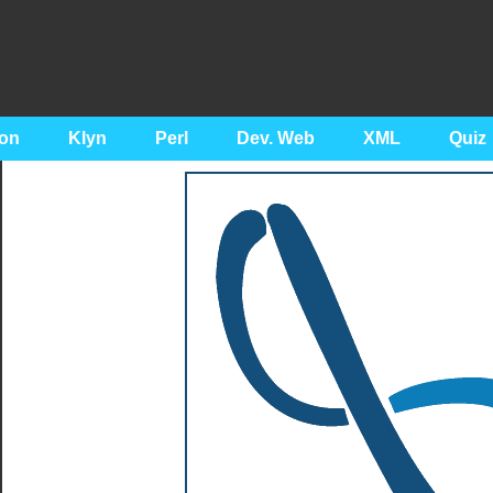
on
Klyn
Perl
Dev. Web
XML
Quiz