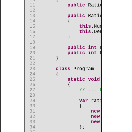
l'instruction
 11 

public
 Rational() : 
t
break
 12 

Mise
 13 

public
 Rational(
int
 n
en
 14 

        {

oeuvre
 15 

this
.Numerator = n
d'une
 16 

this
.Denominator =
méthode
 17 

        }

récursive
 18 

Utilisation
 19 

public
int
 Numerator 
d'un
 20 

public
int
 Denominato
délégué
 21 

    }

(delegate)
 22 

 23 

class
 Program

Nos
 24 

    {

exemples
 25 

static
void
 Main(
stri
de
 26 

        {

code
 27 

// --- Les donnée
sur
 28 

la
 29 

var
 rationals = 
n
POO
 30 

            {

en
 31 

new
 Rational(1
C#
 32 

new
 Rational(2
Exemple
 33 

new
 Rational(7
de
 34 

            };
