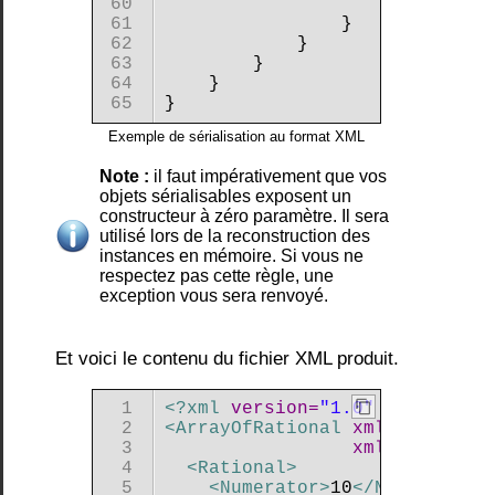
format
 60 

                    Console.Wr
XML
 61 

                }

Lire
 62 

            }

le
 63 

        }

contenu
 64 

    }

d'un
dossier
Exemple de sérialisation au format XML
Nos
il faut impérativement que vos
exemples
objets sérialisables exposent un
de
constructeur à zéro paramètre. Il sera
code
utilisé lors de la reconstruction des
C#
instances en mémoire. Si vous ne
sur
respectez pas cette règle, une
Entity
exception vous sera renvoyé.
Framework
Exemple
de
Et voici le contenu du fichier XML produit.
mapping
«
Entity
 1 

<?xml 
version=
"1.0"
 encoding=
Framework
 2 

<ArrayOfRational 
xmlns:xsi=
"h
»
 3 

                 xmlns:xsd=
"h
 4 

<Rational
>
Nos
 5 

<Numerator
>
10
</Numerator
>