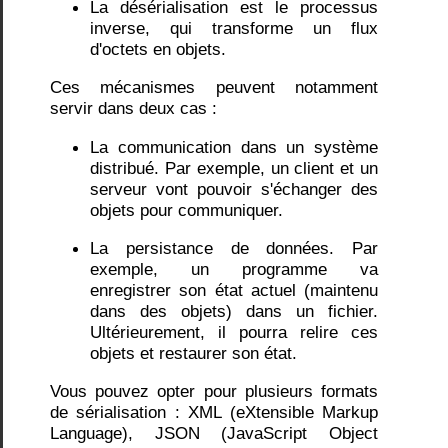
La désérialisation est le processus
Concepts
inverse, qui transforme un flux
avancés
d'octets en objets.
WPF
:
Windows
Ces mécanismes peuvent notamment
Presentation
servir dans deux cas :
Foundation
(C#)
La communication dans un système
Accès
distribué. Par exemple, un client et un
aux
serveur vont pouvoir s'échanger des
données
objets pour communiquer.
avec
Entity
La persistance de données. Par
Framework
Core
exemple, un programme va
et
enregistrer son état actuel (maintenu
C#
dans des objets) dans un fichier.
Programmation
Ultérieurement, il pourra relire ces
ASP
objets et restaurer son état.
.NET
Core
Vous pouvez opter pour plusieurs formats
MVC
avec
de sérialisation : XML (eXtensible Markup
C#
Language), JSON (JavaScript Object
Programmation