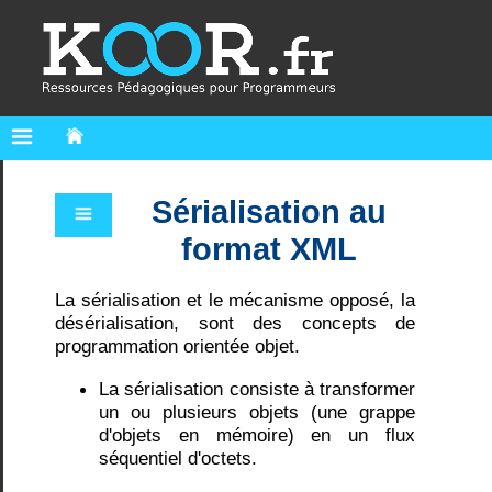
Sérialisation au
Accueil
format XML
.NET
La sérialisation et le mécanisme opposé, la
Nos
désérialisation, sont des concepts de
supports
programmation orientée objet.
de
cours
La sérialisation consiste à transformer
Le
langage
un ou plusieurs objets (une grappe
C#
d'objets en mémoire) en un flux
Programmation
séquentiel d'octets.
C#
-