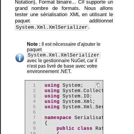
Notation), Format binaire... C# supporte un
ASP
grand nombre de formats. Nous allons
.NET
tester une sérialisation XML en utilisant le
(Web
paquet additionnel
Forms)
avec
.
System.Xml.XmlSerializer
VB.NET
Tester
une
Il est nécessaire d'ajouter le
application
paquet
.NET
System.Xml.XmlSerializer
avec le gestionnaire NuGet, car il
Nos
n'est pas livré de base avec votre
exemples
environnement .NET.
de
code
sur
 1 

using
C#
 2 

using
Utilisation
 3 

using
d'une
 4 

using
boucle
 5 

using
 System.Xml.Serialization
foreach
 6 

Débrancher
 7 

namespace
 Serialisation

d'une
 8 

{

boucle
 9 

public
class
 Rational

avec
 10 

    {
