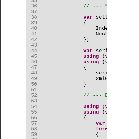
définition
 35 

de
 36 

// --- Sérialisat
classe
 37 

Utilisation
 38 

var
 settings = 
ne
de
 39 

            {

l'instruction
 40 

                Indent = 
true
,
using
 41 

                NewLineHandlin
 42 

            };

Nos
 43 

exemples
 44 

var
 serializer = 
sur
 45 

using
 (
var
 output
la
 46 

using
 (
var
 xmlWrit
gestion
 47 

            {

de
 48 

                serializer.Ser
I/O
 49 

                xmlWriter.Flus
Manipulation
 50 

            }

de
 51 

fichiers
 52 

// --- Désérialis
textes
 53 

Manipulation
 54 

using
 (
var
 inputS
de
 55 

using
 (
var
 xmlRead
fichiers
 56 

            {

binaires
 57 

var
 list = se
Sérialisation
 58 

foreach
(
var
 r
au
 59 

                {
