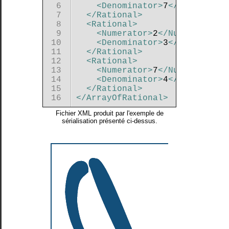
exemples
 6 

<Denominator
>
7
</Denominat
de
 7 

</Rational
>
code
 8 

<Rational
>
C#
 9 

<Numerator
>
2
</Numerator
>
sur
 10 

<Denominator
>
3
</Denominat
WPF
 11 

</Rational
>
Le
 12 

<Rational
>
DispatcherTimer
 13 

<Numerator
>
7
</Numerator
>
et
 14 

<Denominator
>
4
</Denominat
les
 15 

</Rational
>
traitements
</ArrayOfRational
>
périodiques
Utilisation
Fichier XML produit par l'exemple de
sérialisation présenté ci-dessus.
de
styles
dans
une
application
WPF
Utilisation
d'éléments
2D
dans
un
canvas